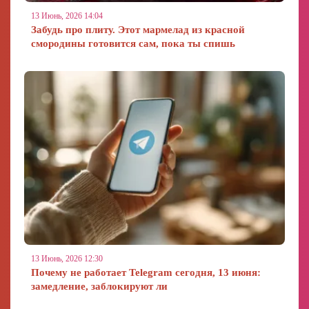
13 Июнь, 2026 14:04
Забудь про плиту. Этот мармелад из красной
смородины готовится сам, пока ты спишь
13 Июнь, 2026 12:30
Почему не работает Telegram сегодня, 13 июня:
замедление, заблокируют ли