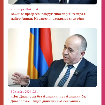
6 Сентябрь, 2024 18:34
Важные процессы вокруг Диаспоры: генерал-
майор Аршак Карапетян раскрывает скобки
3 Сентябрь, 2024 16:31
«Нет Диаспоры без Армении, нет Армении без
Диаспоры»։ Лидер движения «Всеармянск...