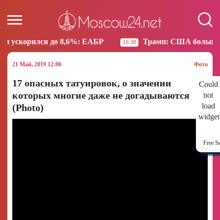
ся до 8,6%: ЕАБР
Трамп: США больше не намерены
16:38
21 Май, 2019 12:06
Фото
17 опасных татуировок, о значении
Could
которых многие даже не догадываются
not
load
(Photo)
widget
Free S