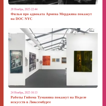
28 Ноябрь, 2025 22:44
Фильм про адвоката Армена Мерджяна покажут
на DOC NYC
24 Ноябрь, 2025 16:13
Работы Гийома Туманяна покажут на Неделе
искусств в Люксембурге