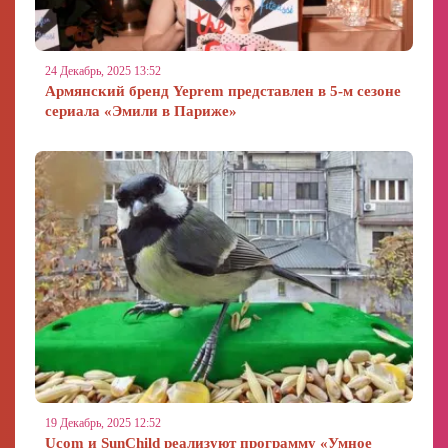
24 Декабрь, 2025 13:52
Армянский бренд Yeprem представлен в 5-м сезоне
сериала «Эмили в Париже»
19 Декабрь, 2025 12:52
Ucom и SunChild реализуют программу «Умное