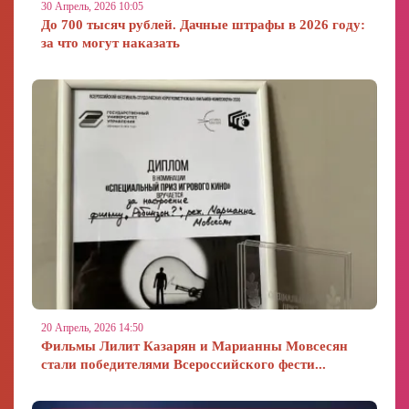
30 Апрель, 2026 10:05
До 700 тысяч рублей. Дачные штрафы в 2026 году:
за что могут наказать
20 Апрель, 2026 14:50
Фильмы Лилит Казарян и Марианны Мовсесян
стали победителями Всероссийского фести...