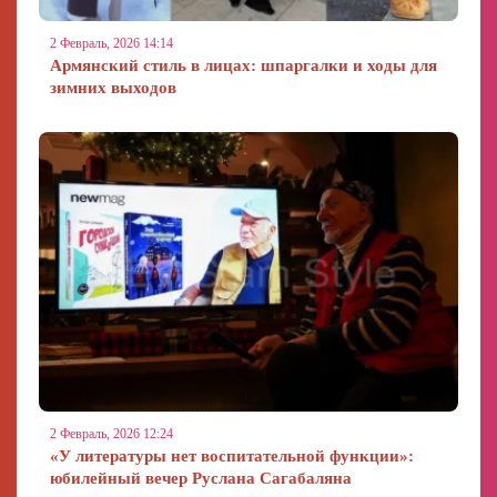
2 Февраль, 2026 14:14
Армянский стиль в лицах: шпаргалки и ходы для
зимних выходов
2 Февраль, 2026 12:24
«У литературы нет воспитательной функции»:
юбилейный вечер Руслана Сагабаляна