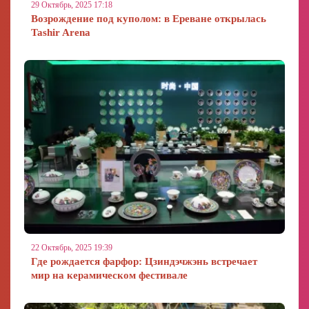
29 Октябрь, 2025 17:18
Возрождение под куполом: в Ереване открылась
Tashir Arena
22 Октябрь, 2025 19:39
Где рождается фарфор: Цзиндэчжэнь встречает
мир на керамическом фестивале