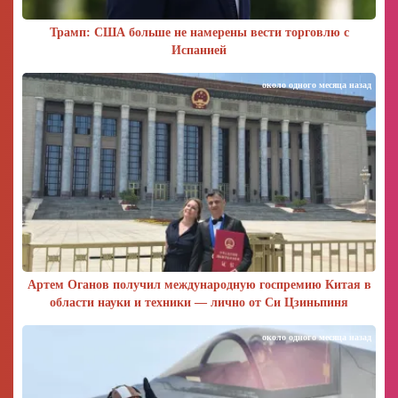
Трамп: США больше не намерены вести торговлю с
Испанией
около одного месяца назад
Артем Оганов получил международную госпремию Китая в
области науки и техники — лично от Си Цзиньпиня
около одного месяца назад