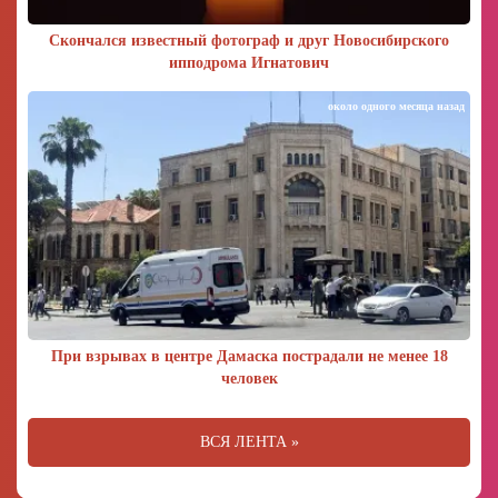
Скончался известный фотограф и друг Новосибирского
ипподрома Игнатович
около одного месяца назад
При взрывах в центре Дамаска пострадали не менее 18
человек
ВСЯ ЛЕНТА »