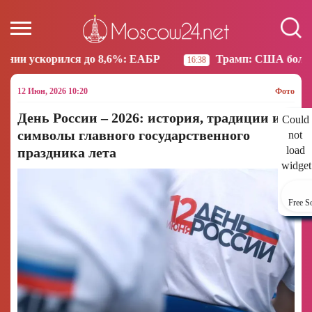
 ЕАБР
Трамп: США больше не намерены вести торг
16:38
12 Июн, 2026 10:20
Фото
День России – 2026: история, традиции и
Could
символы главного государственного
not
load
праздника лета
widget
Free S