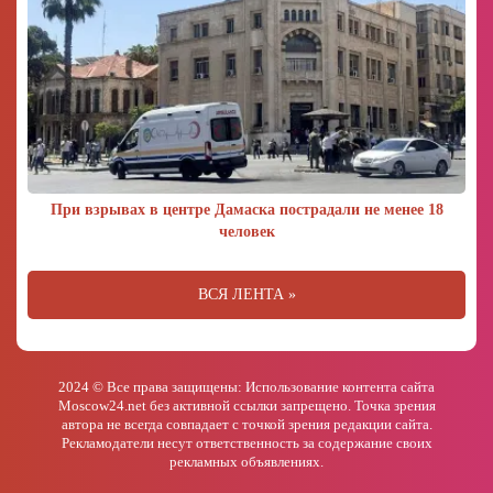
При взрывах в центре Дамаска пострадали не менее 18
человек
ВСЯ ЛЕНТА »
2024 © Все права защищены: Использование контента сайта
Moscow24.net без активной ссылки запрещено. Точка зрения
автора не всегда совпадает с точкой зрения редакции сайта.
Рекламодатели несут ответственность за содержание своих
рекламных объявлениях.