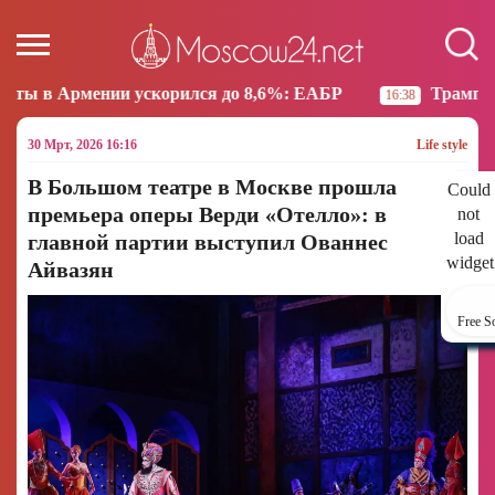
корился до 8,6%: ЕАБР
Трамп: США больше не нам
16:38
30 Мрт, 2026 16:16
Life style
В Большом театре в Москве прошла
Could
премьера оперы Верди «Отелло»: в
not
load
главной партии выступил Ованнес
widget
Айвазян
Free S