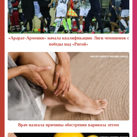
«Арарат‑Армения» начала квалификацию Лиги чемпионов с
победы над «Ригой»
около одного месяца назад
Врач назвала причины обострения варикоза летом
около одного месяца назад