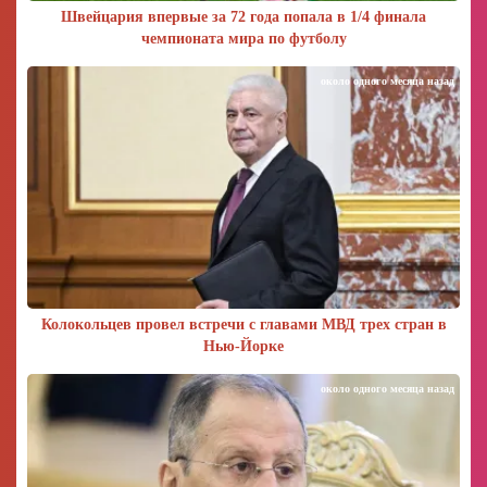
Швейцария впервые за 72 года попала в 1/4 финала
чемпионата мира по футболу
около одного месяца назад
Колокольцев провел встречи с главами МВД трех стран в
Нью-Йорке
около одного месяца назад