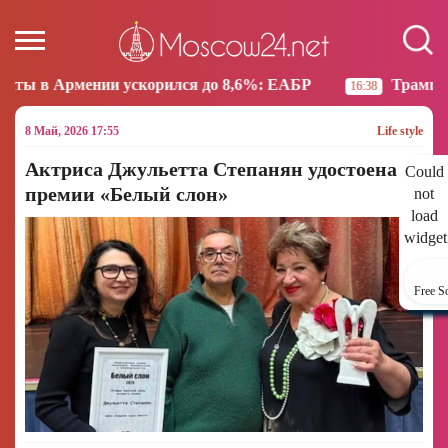
скорился до 8,6%: ЕАБР
Трамп: США больше не на
16:38
8 Май, 2026 17:55
Life style
Актриса Джульетта Степанян удостоена
Could
премии «Белый слон»
not
load
widget
Free S