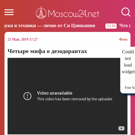
ки — лично от Си Цзиньпиня
Что произошло за ноч
13:10
21 Май, 2019 17:27
Фото
Четыре мифа о дезодорантах
Could
not
load
widget
Free S