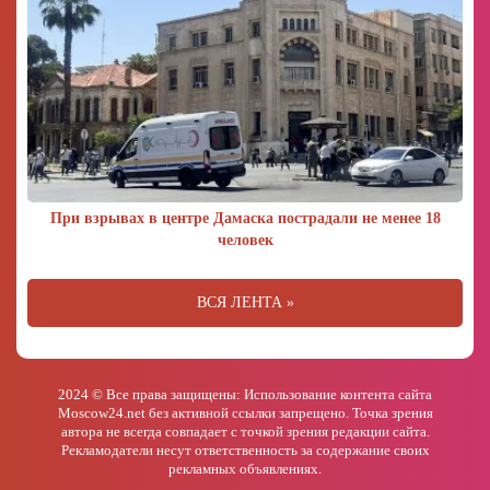
При взрывах в центре Дамаска пострадали не менее 18
человек
ВСЯ ЛЕНТА »
2024 © Все права защищены: Использование контента сайта
Moscow24.net без активной ссылки запрещено. Точка зрения
автора не всегда совпадает с точкой зрения редакции сайта.
Рекламодатели несут ответственность за содержание своих
рекламных объявлениях.