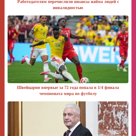
Работодателям перечислили нюансы найма людей с
инвалидностью
29 дней назад
Швейцария впервые за 72 года попала в 1/4 финала
чемпионата мира по футболу
29 дней назад