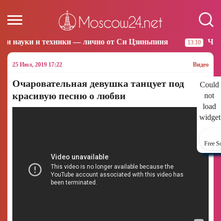
ики — лично от Си Цзиньпиня
Что произошло за но
13:10
25 Июл, 2019 17:22
Видео
Очаровательная девушка танцует под
Could
красивую песню о любви
not
load
widget
Free S