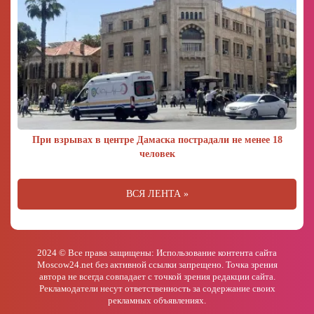
При взрывах в центре Дамаска пострадали не менее 18
человек
ВСЯ ЛЕНТА »
2024 © Все права защищены: Использование контента сайта
Moscow24.net без активной ссылки запрещено. Точка зрения
автора не всегда совпадает с точкой зрения редакции сайта.
Рекламодатели несут ответственность за содержание своих
рекламных объявлениях.