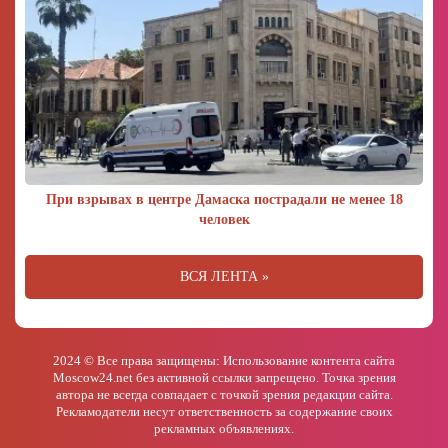
При взрывах в центре Дамаска пострадали не менее 18
человек
ВСЯ ЛЕНТА »
2024 © Все права защищены: Использование контента сайта
Moscow24.net без активной ссылки запрещено. Точка зрения
автора не всегда совпадает с точкой зрения редакции сайта.
Рекламодатели несут ответственность за содержание своих
рекламных объявлениях.