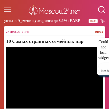
мении ускорился до 8,6%: ЕАБР
Трамп: США больш
16:38
27 Июл, 2019 9:42
Видео
10 Самых странных семейных пар
Could
not
load
widget
Free S