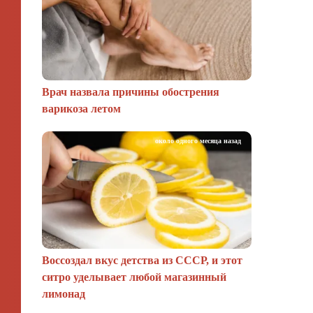
Врач назвала причины обострения
варикоза летом
около одного месяца назад
Воссоздал вкус детства из СССР, и этот
ситро уделывает любой магазинный
лимонад