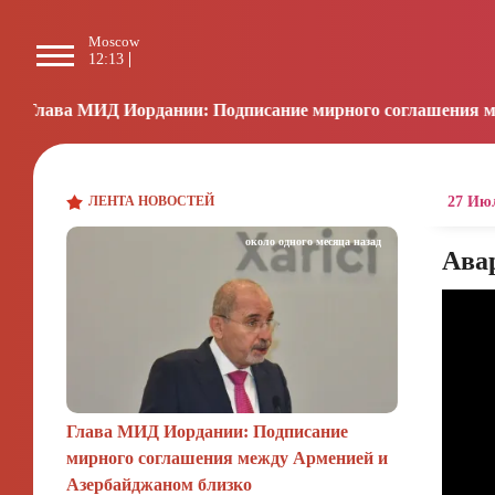
Moscow
Paris
Beijing
L
12:13
11:13
17:13
0
Иордании: Подписание мирного соглашения между Арменией
ЛЕНТА НОВОСТЕЙ
27 Июл
около одного месяца назад
Ава
Глава МИД Иордании: Подписание
мирного соглашения между Арменией и
Азербайджаном близко