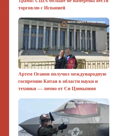
Трамп: США больше не намерены вести
торговлю с Испанией
около одного месяца назад
Артем Оганов получил международную
госпремию Китая в области науки и
техники — лично от Си Цзиньпиня
около одного месяца назад