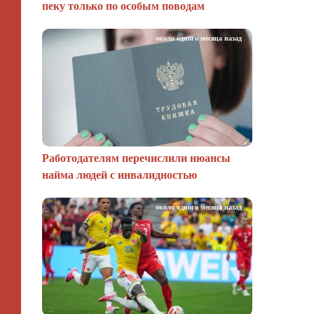
пеку только по особым поводам
около одного месяца назад
Работодателям перечислили нюансы
найма людей с инвалидностью
около одного месяца назад