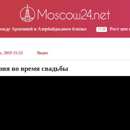
os Angeles
Yerevan
Tbilisi
Moscow
2:13
13:13
13:13
12:13
 и Азербайджаном близко
Рост цен на продукты в
17:29
, 2019 15:53
Видео
рия во время свадьбы