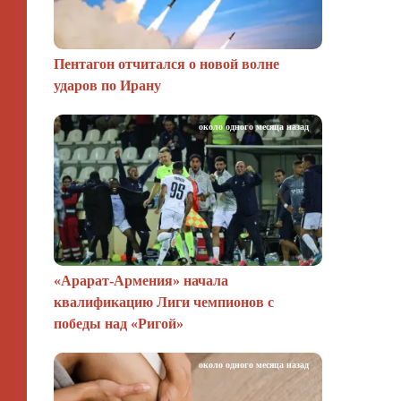
Пентагон отчитался о новой волне
ударов по Ирану
около одного месяца назад
«Арарат‑Армения» начала
квалификацию Лиги чемпионов с
победы над «Ригой»
около одного месяца назад