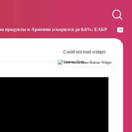
Paris
Beijing
11:13
17:13
 Армении ускорился до 8,6%: ЕАБР
Трамп: США бол
16:38
Could not load widget.
Free Social Share Buttons Widget