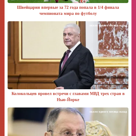
Швейцария впервые за 72 года попала в 1/4 финала
чемпионата мира по футболу
около одного месяца назад
Колокольцев провел встречи с главами МВД трех стран в
Нью-Йорке
около одного месяца назад