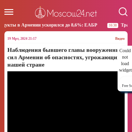
ии ускорился до 8,6%: ЕАБР
Трамп: США больше не
16:38
19 Мрт, 2024 21:17
Видео
Наблюдения бывшего главы вооруженных
Could
сил Армении об опасностях, угрожающих
not
load
нашей стране
widget
Free S