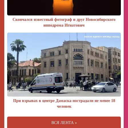
Скончался известный фотограф и друг Новосибирского
ипподрома Игнатович
около одного месяца назад
При взрывах в центре Дамаска пострадали не менее 18
человек
ВСЯ ЛЕНТА »