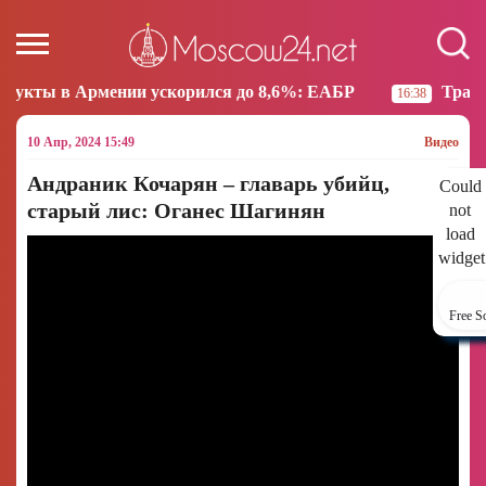
и ускорился до 8,6%: ЕАБР
Трамп: США больше не
16:38
10 Апр, 2024 15:49
Видео
Андраник Кочарян – главарь убийц,
Could
старый лис: Оганес Шагинян
not
load
widget
Free S