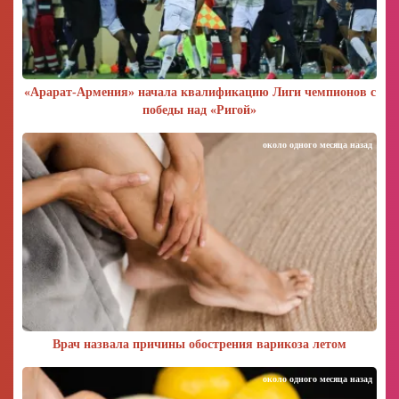
«Арарат‑Армения» начала квалификацию Лиги чемпионов с
победы над «Ригой»
около одного месяца назад
Врач назвала причины обострения варикоза летом
около одного месяца назад