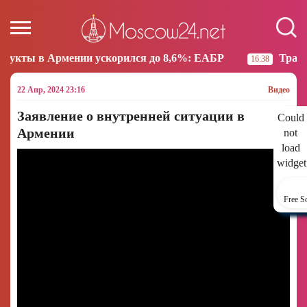
и ускорился до 8,6%: ЕАБР
Трамп: США больше не
16:38
22 Апр, 2024 23:16
Видео
Заявление о внутренней ситуации в
Could
Армении
not
load
widget
Free S