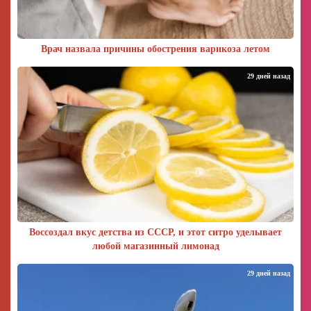
Врач назвала причины обострения варикоза летом
29 дней назад
Воссоздал вкус детства из СССР, и этот ситро уделывает
любой магазинный лимонад
29 дней назад