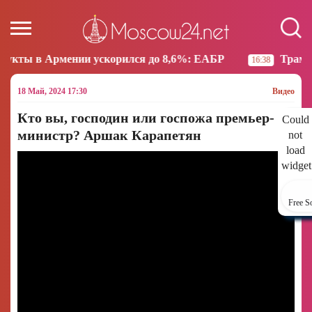
 ускорился до 8,6%: ЕАБР
Трамп: США больше не 
16:38
18 Май, 2024 17:30
Видео
Кто вы, господин или госпожа премьер-
Could
министр? Аршак Карапетян
not
load
widget
Free S