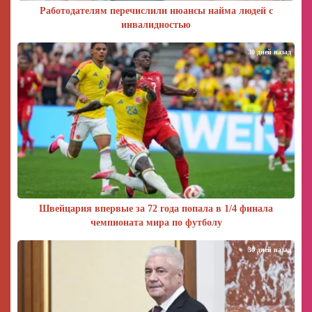
Работодателям перечислили нюансы найма людей с
инвалидностью
30 дней назад
Швейцария впервые за 72 года попала в 1/4 финала
чемпионата мира по футболу
30 дней назад