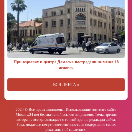
При взрывах в центре Дамаска пострадали не менее 18
человек
ВСЯ ЛЕНТА »
2024 © Все права защищены: Использование контента сайта
Moscow24.net без активной ссылки запрещено. Точка зрения
автора не всегда совпадает с точкой зрения редакции сайта.
Рекламодатели несут ответственность за содержание своих
рекламных объявлениях.