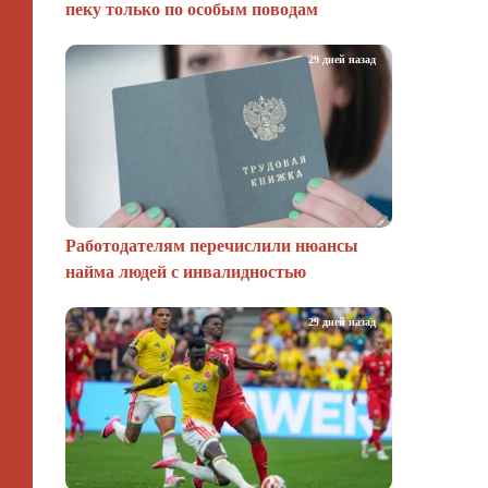
пеку только по особым поводам
29 дней назад
Работодателям перечислили нюансы
найма людей с инвалидностью
29 дней назад