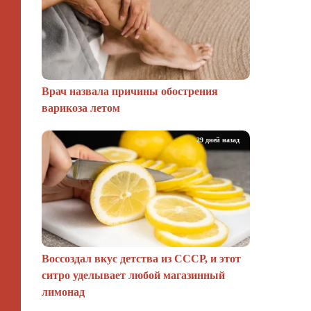
Врач назвала причины обострения
варикоза летом
29 дней назад
Воссоздал вкус детства из СССР, и этот
ситро уделывает любой магазинный
лимонад