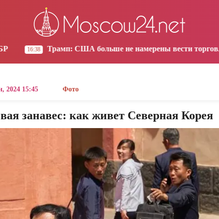
os Angeles
Yerevan
Tbilisi
Moscow
6:22
17:22
17:22
16:22
А больше не намерены вести торговлю с Испанией
13:30
, 2024 15:45
Фото
вая занавес: как живет Северная Корея