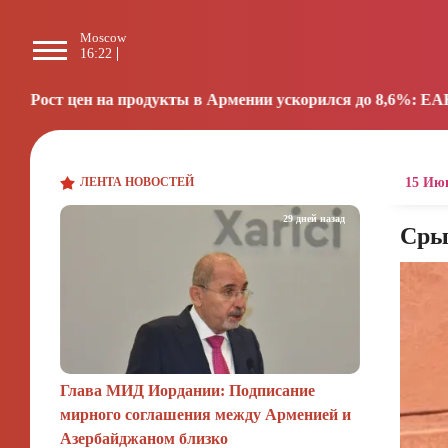
Moscow
Paris
Beijing
L
16:22
15:22
21:22
0
ты в Армении ускорился до 8,6%: ЕАБР
Трамп: СШ
16:38
ЛЕНТА НОВОСТЕЙ
15 Июн
29 дней назад
Сры
Глава МИД Иордании: Подписание
мирного соглашения между Арменией и
Азербайджаном близко