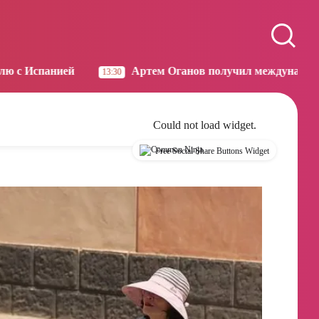
Paris
Beijing
15:22
21:22
Артем Оганов получил международную госпремию Китая в 
Could not load widget.
Free Social Share Buttons Widget