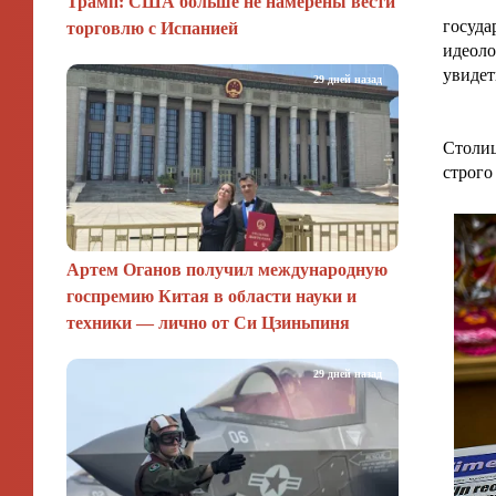
Трамп: США больше не намерены вести
госуда
торговлю с Испанией
идеоло
увидет
29 дней назад
Столиц
строго
Артем Оганов получил международную
госпремию Китая в области науки и
техники — лично от Си Цзиньпиня
29 дней назад