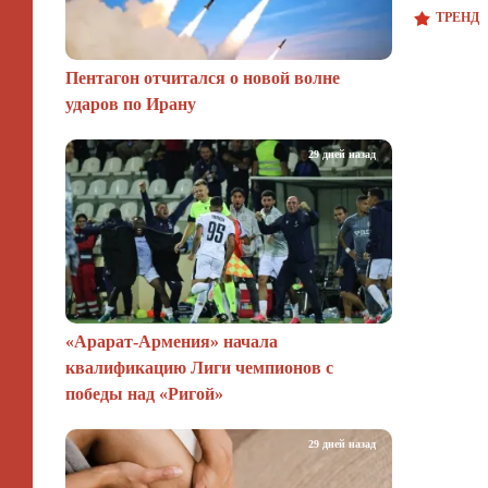
ТРЕНД
Пентагон отчитался о новой волне
ударов по Ирану
29 дней назад
«Арарат‑Армения» начала
квалификацию Лиги чемпионов с
победы над «Ригой»
29 дней назад