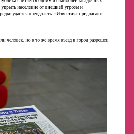
ублика считается одним из наиболее загадочных
 укрыть население от внешней угрозы и
едко удается преодолеть. «Известия» предлагают
 человек, но в то же время въезд в город разрешен