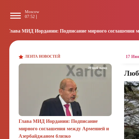
Moscow
Paris
Beijing
L
07:52
06:52
12:52
2
ии: Подписание мирного соглашения между Арменией и Аз
ЛЕНТА НОВОСТЕЙ
17 Июн
28 дней назад
Люб
Глава МИД Иордании: Подписание
мирного соглашения между Арменией и
Азербайджаном близко