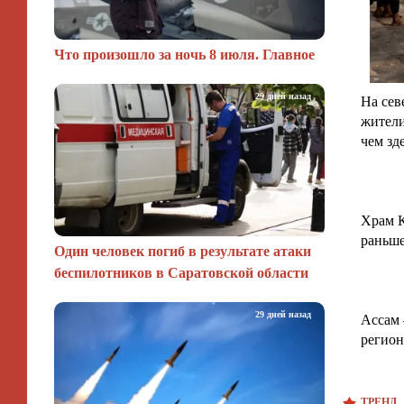
Что произошло за ночь 8 июля. Главное
29 дней назад
На сев
жители
чем зд
Храм К
раньш
Один человек погиб в результате атаки
беспилотников в Саратовской области
29 дней назад
Ассам 
регион
ТРЕНД