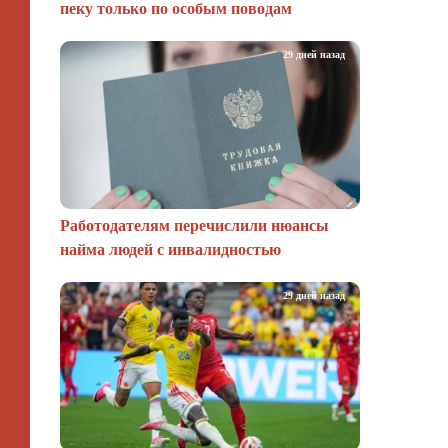
пеку только по особым поводам
29 дней назад
Работодателям перечислили нюансы
найма людей с инвалидностью
29 дней назад