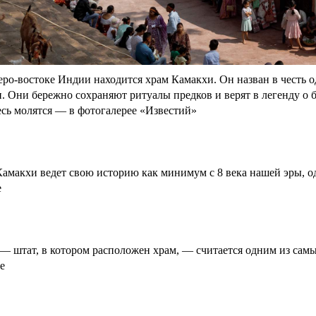
еро-востоке Индии находится храм Камакхи. Он назван в честь
. Они бережно сохраняют ритуалы предков и верят в легенду о 
есь молятся — в фотогалерее «Известий»
амакхи ведет свою историю как минимум с 8 века нашей эры, од
е
— штат, в котором расположен храм, — считается одним из сам
е