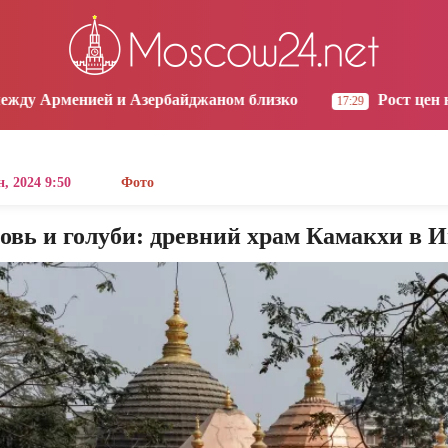
os Angeles
Yerevan
Tbilisi
Moscow
1:52
08:52
08:52
07:52
ербайджаном близко
Рост цен на продукты в Армен
17:29
, 2024 9:50
Фото
овь и голуби: древний храм Камакхи в 