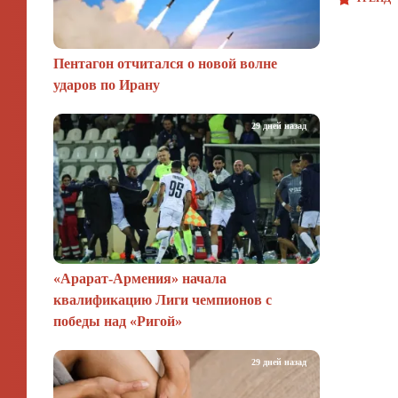
Пентагон отчитался о новой волне
ударов по Ирану
29 дней назад
«Арарат‑Армения» начала
квалификацию Лиги чемпионов с
победы над «Ригой»
29 дней назад