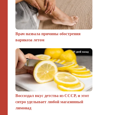
Врач назвала причины обострения
варикоза летом
29 дней назад
Воссоздал вкус детства из СССР, и этот
ситро уделывает любой магазинный
лимонад