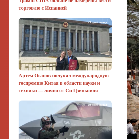
Трамп: США больше не намерены вести
торговлю с Испанией
29 дней назад
Артем Оганов получил международную
госпремию Китая в области науки и
техники — лично от Си Цзиньпиня
29 дней назад