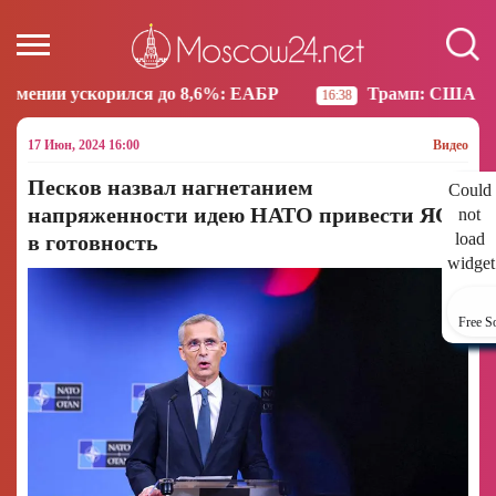
я до 8,6%: ЕАБР
Трамп: США больше не намерены 
16:38
17 Июн, 2024 16:00
Видео
Песков назвал нагнетанием
Could
напряженности идею НАТО привести ЯО
not
load
в готовность
widget
Free S