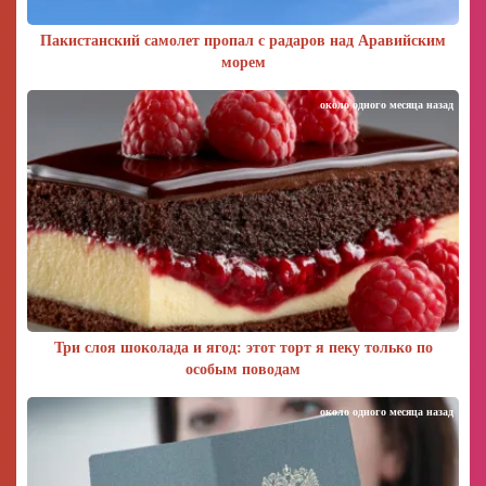
Пакистанский самолет пропал с радаров над Аравийским
морем
около одного месяца назад
Три слоя шоколада и ягод: этот торт я пеку только по
особым поводам
около одного месяца назад