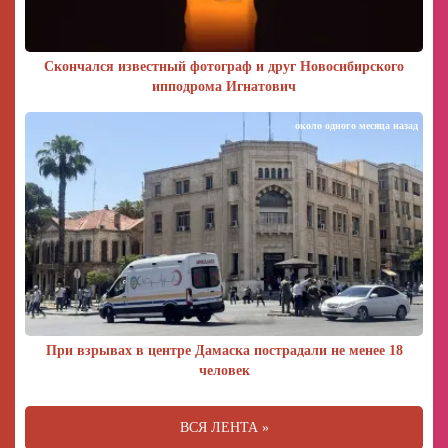
Скончался известный фотограф и друг Новосибирского
ипподрома Игнатович
около одного месяца назад
При взрывах в центре Дамаска пострадали не менее 18
человек
ВСЯ ЛЕНТА »