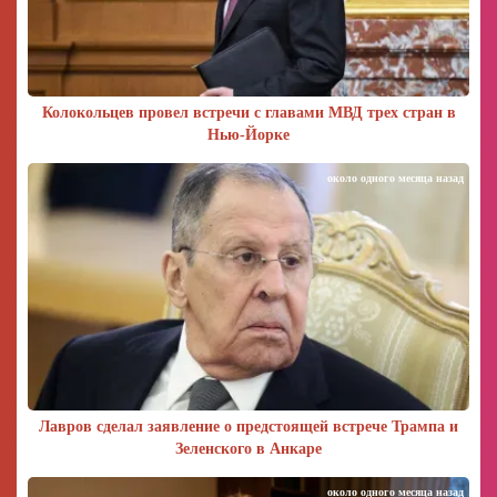
Колокольцев провел встречи с главами МВД трех стран в
Нью-Йорке
около одного месяца назад
Лавров сделал заявление о предстоящей встрече Трампа и
Зеленского в Анкаре
около одного месяца назад