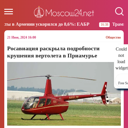
ускорился до 8,6%: ЕАБР
Трамп: США больше не н
16:38
21 Июн, 2024 16:00
Общество
Росавиация раскрыла подробности
Could
крушения вертолета в Приамурье
not
load
widget
Free S