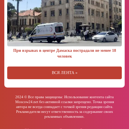
При взрывах в центре Дамаска пострадали не менее 18
человек
ВСЯ ЛЕНТА »
2024 © Все права защищены: Использование контента сайта
Moscow24.net без активной ссылки запрещено. Точка зрения
автора не всегда совпадает с точкой зрения редакции сайта.
Рекламодатели несут ответственность за содержание своих
рекламных объявлениях.