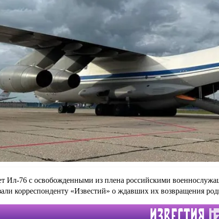
т Ил-76 с освобожденными из плена российскими военнослужащ
зали корреспонденту «Известий» о ждавших их возвращения род