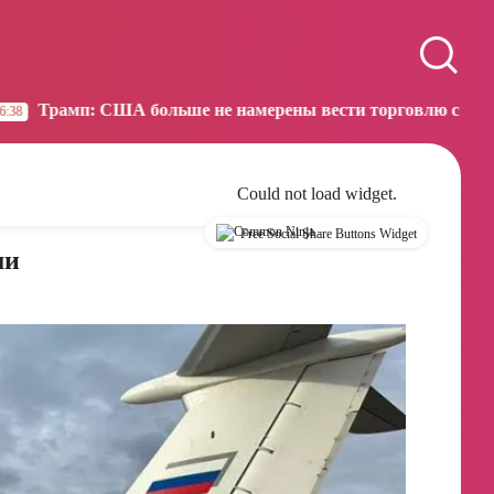
Paris
Beijing
06:13
12:13
А больше не намерены вести торговлю с Испанией
13:30
Could not load widget.
Free Social Share Buttons Widget
ми