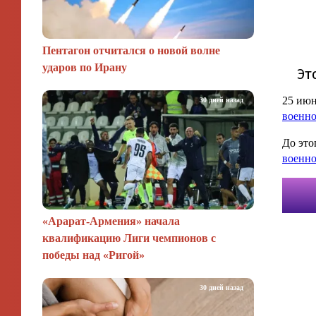
Пентагон отчитался о новой волне
ударов по Ирану
25 июн
30 дней назад
военн
До это
военн
«Арарат‑Армения» начала
квалификацию Лиги чемпионов с
победы над «Ригой»
30 дней назад