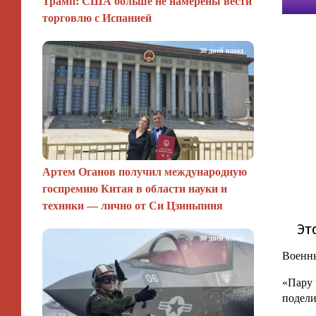
Трамп: США больше не намерены вести
торговлю с Испанией
30 дней назад
Артем Оганов получил международную
госпремию Китая в области науки и
техники — лично от Си Цзиньпиня
30 дней назад
Военны
«Пару 
подели