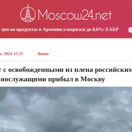
os Angeles
Yerevan
Tbilisi
Moscow
1:13
08:13
08:13
07:13
кты в Армении ускорился до 8,6%: ЕАБР
Трамп: СШ
16:38
, 2024 12:25
Видео
т с освобожденными из плена российски
ннослужащими прибыл в Москву