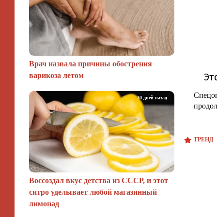
Врач назвала причины обострения
варикоза летом
Спецо
30 дней назад
продол
ТРЕНД
Воссоздал вкус детства из СССР, и этот
ситро уделывает любой магазинный
лимонад