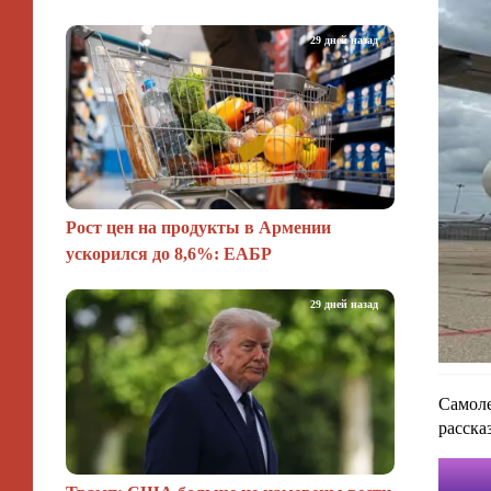
29 дней назад
Рост цен на продукты в Армении
ускорился до 8,6%: ЕАБР
29 дней назад
Самоле
расска