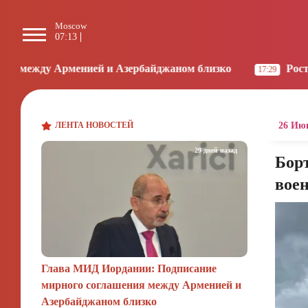
Moscow
Paris
Beijing
L
07:13
06:13
12:13
2
енией и Азербайджаном близко
Рост цен на проду
17:29
ЛЕНТА НОВОСТЕЙ
26 Июн
29 дней назад
Бор
вое
Глава МИД Иордании: Подписание
мирного соглашения между Арменией и
Азербайджаном близко