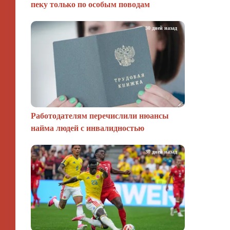
пеку только по особым поводам
30 дней назад
Работодателям перечислили нюансы
найма людей с инвалидностью
30 дней назад