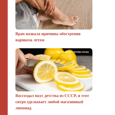
Врач назвала причины обострения
варикоза летом
около одного месяца назад
Воссоздал вкус детства из СССР, и этот
ситро уделывает любой магазинный
лимонад