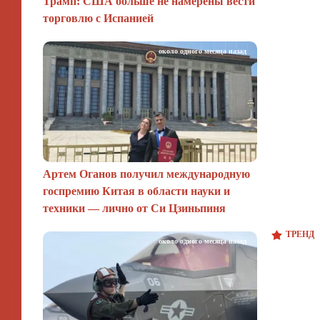
Трамп: США больше не намерены вести
торговлю с Испанией
около одного месяца назад
Артем Оганов получил международную
госпремию Китая в области науки и
техники — лично от Си Цзиньпиня
ТРЕНД
около одного месяца назад