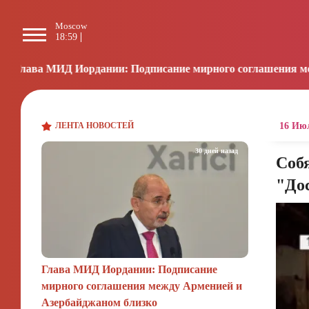
Moscow
Paris
Beijing
L
18:59
17:59
23:59
0
дании: Подписание мирного соглашения между Арменией и 
ЛЕНТА НОВОСТЕЙ
16 Июл
30 дней назад
Собя
"До
Глава МИД Иордании: Подписание
мирного соглашения между Арменией и
Азербайджаном близко