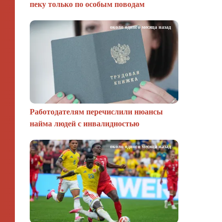
пеку только по особым поводам
около одного месяца назад
Работодателям перечислили нюансы
найма людей с инвалидностью
около одного месяца назад