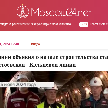
os Angeles
Yerevan
Tbilisi
Moscow
8:59
19:59
19:59
18:59
Азербайджаном близко
Рост цен на продукты в Ар
17:29
, 2024 16:40
Видео
нин объявил о начале строительства ст
стоевская" Кольцевой линии