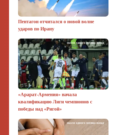
Пентагон отчитался о новой волне
ударов по Ирану
около одного месяца назад
«Арарат‑Армения» начала
квалификацию Лиги чемпионов с
победы над «Ригой»
около одного месяца назад