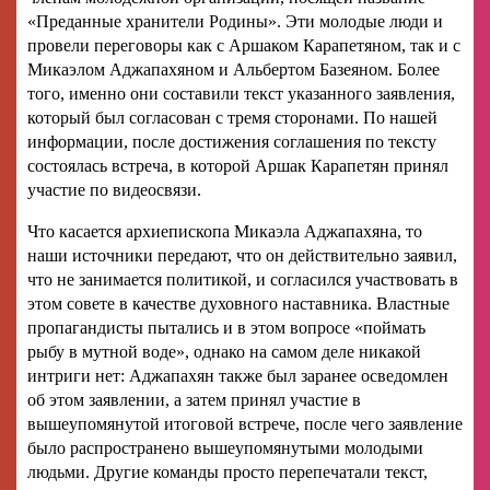
«Преданные хранители Родины». Эти молодые люди и
провели переговоры как с Аршаком Карапетяном, так и с
Микаэлом Аджапахяном и Альбертом Базеяном. Более
того, именно они составили текст указанного заявления,
который был согласован с тремя сторонами. По нашей
информации, после достижения соглашения по тексту
состоялась встреча, в которой Аршак Карапетян принял
участие по видеосвязи.
Что касается архиепископа Микаэла Аджапахяна, то
наши источники передают, что он действительно заявил,
что не занимается политикой, и согласился участвовать в
этом совете в качестве духовного наставника. Властные
пропагандисты пытались и в этом вопросе «поймать
рыбу в мутной воде», однако на самом деле никакой
интриги нет: Аджапахян также был заранее осведомлен
об этом заявлении, а затем принял участие в
вышеупомянутой итоговой встрече, после чего заявление
было распространено вышеупомянутыми молодыми
людьми. Другие команды просто перепечатали текст,