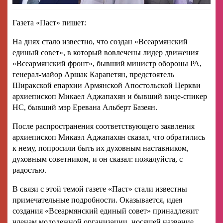
Газета «Паст» пишет:
На днях стало известно, что создан «Всеармянский
единый совет», в который вовлечены лидер движения
«Всеармянский фронт», бывший министр обороны РА,
генерал-майор Аршак Карапетян, предстоятель
Ширакской епархии Армянской Апостольской Церкви
архиепископ Микаел Аджапахян и бывший вице-спикер
НС, бывший мэр Еревана Альберт Базеян.
После распространения соответствующего заявления
архиепископ Микаэл Аджапахян сказал, что обратились
к нему, попросили быть их духовным наставником,
духовным советником, и он сказал: пожалуйста, с
радостью.
В связи с этой темой газете «Паст» стали известны
примечательные подробности. Оказывается, идея
создания «Всеармянский единый совет» принадлежит
членам молодежной организации, носящей название