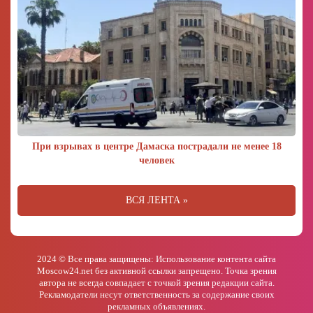
При взрывах в центре Дамаска пострадали не менее 18
человек
ВСЯ ЛЕНТА »
2024 © Все права защищены: Использование контента сайта
Moscow24.net без активной ссылки запрещено. Точка зрения
автора не всегда совпадает с точкой зрения редакции сайта.
Рекламодатели несут ответственность за содержание своих
рекламных объявлениях.