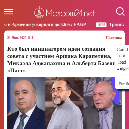
корился до 8,6%: ЕАБР
Трамп: США больше не нам
16:38
21 Янв, 2025 11:11
Политика
Кто был инициатором идеи создания
Could
совета с участием Аршака Карапетяна,
not
load
Микаэла Аджапахяна и Альберта Базеяна?
widget
«Паст»
Free S