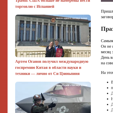
Трамп: США больше не намерены вести
торговлю с Испанией
Пришла
загово
около одного месяца назад
Праз
Самым 
Он не 
месяц 
День к
Артем Оганов получил международную
на сов
госпремию Китая в области науки и
На это
техники — лично от Си Цзиньпиня
В
около одного месяца назад
п
Н
Д
Д