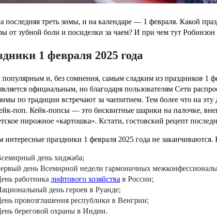
 последняя треть зимы, и на календаре — 1 февраля. Какой праз
ры от зубной боли и посиделки за чаем? И при чем тут Робинзон 
дники 1 февраля 2025 года
популярным и, без сомнения, самым сладким из праздников 1 фе
является официальным, но благодаря пользователям Сети распро
зимы по традиции встречают за чаепитием. Тем более что на эту
ейк-поп. Кейк-попсы — это бисквитные шарики на палочке, в
етское пирожное «картошка». Кстати, гостовский рецепт последн
м интересные праздники 1 февраля 2025 года не заканчиваются. 
семирный день хиджаба;
ервый день Всемирной недели гармоничных межконфессиональ
День работника
лифтового хозяйства
в России;
ациональный день героев в Руанде;
ень провозглашения республики в Венгрии;
ень береговой охраны в Индии.