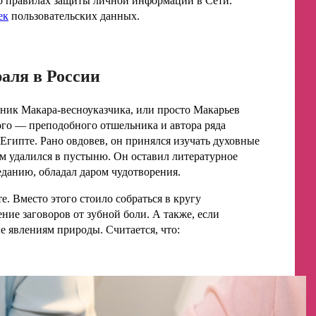
 о правилах защиты личной информации в Сети.
ек
пользовательских данных.
аля в России
дник Макара-весноуказчика, или просто Макарьев
го — преподобного отшельника и автора ряда
Египте. Рано овдовев, он принялся изучать духовные
ам удалился в пустыню. Он оставил литературное
еданию, обладал даром чудотворения.
е. Вместо этого стоило собраться в кругу
ние заговоров от зубной боли. А также, если
е явлениям природы. Считается, что: