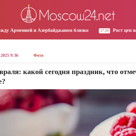
os Angeles
Yerevan
Tbilisi
Moscow
0:24
07:24
07:24
06:24
м близко
Рост цен на продукты в Армении ускорил
17:29
 2025 9:36
Фото
враля: какой сегодня праздник, что отм
е?