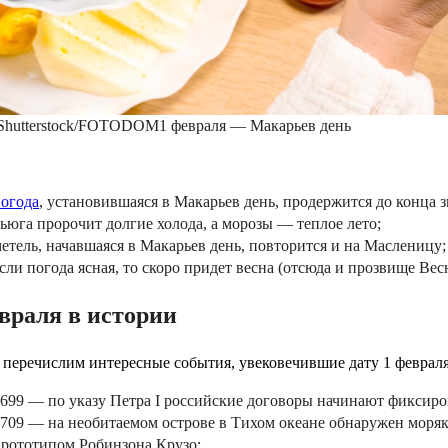
Shutterstock/FOTODOM
1 февраля — Макарьев день
огода
, установившаяся в Макарьев день, продержится до конца 
ьюга пророчит долгие холода, а морозы — теплое лето;
етель, начавшаяся в Макарьев день, повторится и на Масленицу;
сли погода ясная, то скоро придет весна (отсюда и прозвище Вес
враля в истории
 перечислим интересные события, увековечившие дату 1 февраля
699 — по указу Петра I российские договоры начинают фиксиров
709 — на необитаемом острове в Тихом океане обнаружен моря
рототипом Робинзона Крузо;