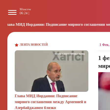
Moscow
Paris
Beijing
L
06:24
05:24
11:24
2
сание мирного соглашения между Арменией и Азербайджано
ЛЕНТА НОВОСТЕЙ
1 Фев,
около одного месяца назад
1 фе
мир
Глава МИД Иордании: Подписание
мирного соглашения между Арменией и
Азербайджаном близко