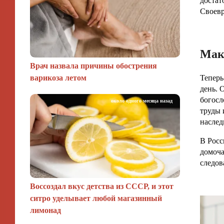
достат
Своевр
Мак
Врач назвала причины обострения
варикоза летом
Теперь
день. 
богосл
около одного месяца назад
труды 
наслед
В Росс
домоча
следов
Воссоздал вкус детства из СССР, и этот
ситро уделывает любой магазинный
лимонад