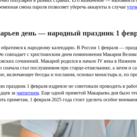
очно популярен в разных странах. Его назначение — напомнить
еменная смена пароля позволяет уберечь аккаунты в случае
утеч
арьев день — народный праздник 1 февр
 обратимся к народному календарю. В России 1 февраля — праз
Он совпадает с христианским днем поминовения Макария Велико
овских сочинений. Макарий родился в начале IV века в Нижнем 
и сначала стал послушником при старце-отшельнике, а затем и с
ие, включающее беседы и послания, основал монастырь и, по пр
ии праздник 1 февраля издревле не советовали проводить в работ
дцев за
чаепитием
. Еще одной приметой Макарьева дня было чте
ать приметам, 1 февраля 2025 года стоит уделить особое внимани