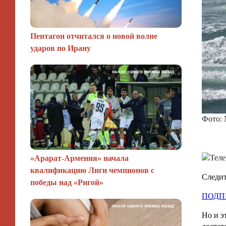
Пентагон отчитался о новой волне
ударов по Ирану
около одного месяца назад
Фото: 
«Арарат‑Армения» начала
квалификацию Лиги чемпионов с
Следит
победы над «Ригой»
ПОДП
около одного месяца назад
Но и э