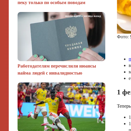
пеку только по особым поводам
около одного месяца назад
Фото: 
п
в
Работодателям перечислили нюансы
м
найма людей с инвалидностью
е
около одного месяца назад
1 фе
Теперь
1
1
п