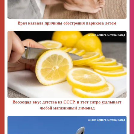
Врач назвала причины обострения варикоза летом
около одного месяца назад
Воссоздал вкус детства из СССР, и этот ситро уделывает
любой магазинный лимонад
около одного месяца назад