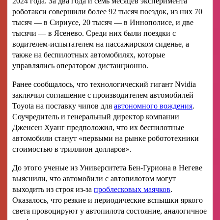
2024 года. За два года и семь месяцев эксперимента
роботакси совершили более 92 тысяч поездок, из них 70
тысяч — в Сириусе, 20 тысяч — в Иннополисе, и две
тысячи — в Ясенево. Среди них были поездки с
водителем-испытателем на пассажирском сиденье, а
также на беспилотных автомобилях, которые
управлялись оператором дистанционно.
Ранее сообщалось, что технологический гигант Nvidia
заключил соглашение с производителем автомобилей
Toyota на поставку чипов для
автономного вождения
.
Соучредитель и генеральный директор компании
Дженсен Хуанг предположил, что их беспилотные
автомобили станут «первыми на рынке робототехники
стоимостью в триллион долларов».
До этого ученые из Университета Бен-Гуриона в Негеве
выяснили, что автомобили с автопилотом могут
выходить из строя из-за
проблесковых маячков
.
Оказалось, что резкие и периодические вспышки яркого
света провоцируют у автопилота состояние, аналогичное