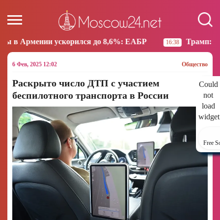
корился до 8,6%: ЕАБР
Трамп: США больше не нам
16:38
6 Фев, 2025 12:02
Общество
Раскрыто число ДТП с участием
Could
беспилотного транспорта в России
not
load
widget
Free S