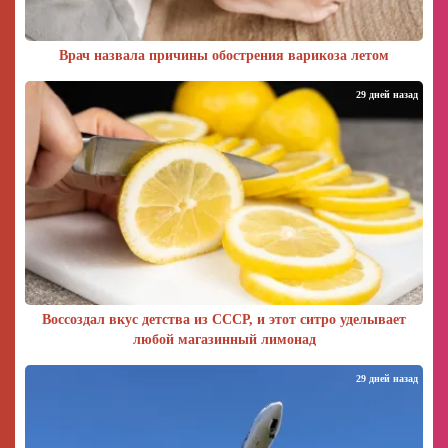
Врач назвала причины обострения варикоза летом
29 дней назад
Воссоздал вкус детства из СССР, и этот ситро уделывает
любой магазинный лимонад
29 дней назад