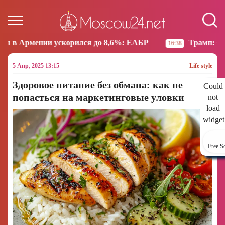
корился до 8,6%: ЕАБР
Трамп: США больше не наме
16:38
5 Апр, 2025 13:15
Life style
Здоровое питание без обмана: как не
Could
попасться на маркетинговые уловки
not
load
widget
Free S