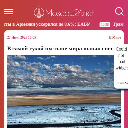
ии ускорился до 8,6%: ЕАБР
Трамп: США больше н
16:38
27 Июн, 2025 10:05
В Мире
В самой сухой пустыне мира выпал снег
Could
not
load
widget
Free S