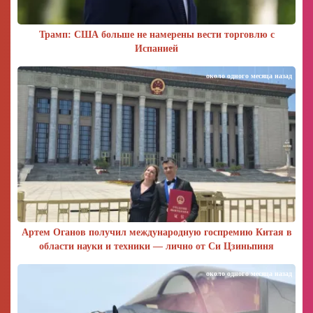
Трамп: США больше не намерены вести торговлю с
Испанией
около одного месяца назад
Артем Оганов получил международную госпремию Китая в
области науки и техники — лично от Си Цзиньпиня
около одного месяца назад