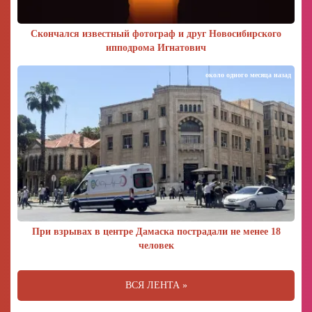
Скончался известный фотограф и друг Новосибирского
ипподрома Игнатович
около одного месяца назад
При взрывах в центре Дамаска пострадали не менее 18
человек
ВСЯ ЛЕНТА »