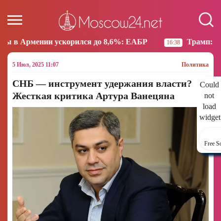
 ускорился до 8,6%: ЕАБР
Трамп: США больше не 
16:38
5 Июл, 2025 11:07
Политика
СНБ — инструмент удержания власти?
Could
Жесткая критика Артура Ванецяна
not
load
widget
Free S