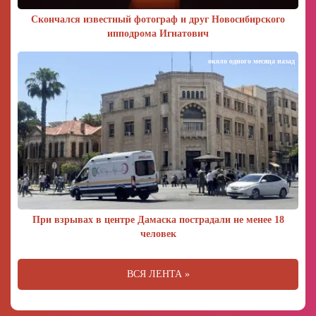
Скончался известный фотограф и друг Новосибирского
ипподрома Игнатович
около одного месяца назад
При взрывах в центре Дамаска пострадали не менее 18
человек
ВСЯ ЛЕНТА »