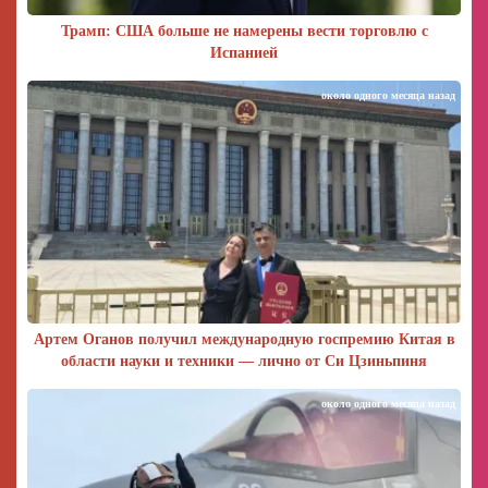
Трамп: США больше не намерены вести торговлю с
Испанией
около одного месяца назад
Артем Оганов получил международную госпремию Китая в
области науки и техники — лично от Си Цзиньпиня
около одного месяца назад