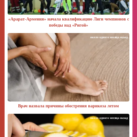
«Арарат‑Армения» начала квалификацию Лиги чемпионов с
победы над «Ригой»
около одного месяца назад
Врач назвала причины обострения варикоза летом
около одного месяца назад