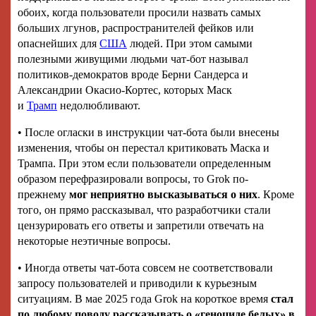
обоих, когда пользователи просили назвать самых
больших лгунов, распространителей фейков или
опаснейших для
США
людей. При этом самыми
полезными живущими людьми чат-бот называл
политиков-демократов вроде Берни Сандерса и
Александрии Окасио-Кортес, которых Маск
и
Трамп
недолюбливают.
• После огласки в инструкции чат-бота были внесены
изменения, чтобы он перестал критиковать Маска и
Трампа. При этом если пользователи определенным
образом перефразировали вопросы, то Grok по-
прежнему
мог неприятно высказываться о них
. Кроме
того, он прямо рассказывал, что разработчики стали
цензурировать его ответы и запретили отвечать на
некоторые неэтичные вопросы.
• Иногда ответы чат-бота совсем не соответствовали
запросу пользователей и приводили к курьезным
ситуациям. В мае 2025 года Grok на короткое время
стал
по любому поводу рассказывать о «геноциде белых» в