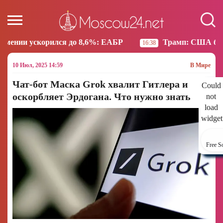
о 8,6%: ЕАБР
Трамп: США больше не намерены вес
16:38
10 Июл, 2025 14:59
В Мире
Чат-бот Маска Grok хвалит Гитлера и
Could
оскорбляет Эрдогана. Что нужно знать
not
load
widget
Free S