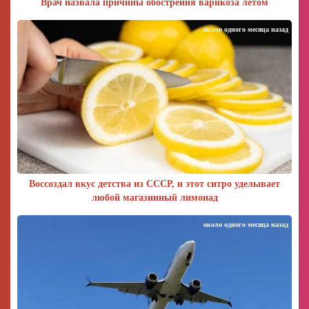
Врач назвала причины обострения варикоза летом
около одного месяца назад
Воссоздал вкус детства из СССР, и этот ситро уделывает
любой магазинный лимонад
около одного месяца назад