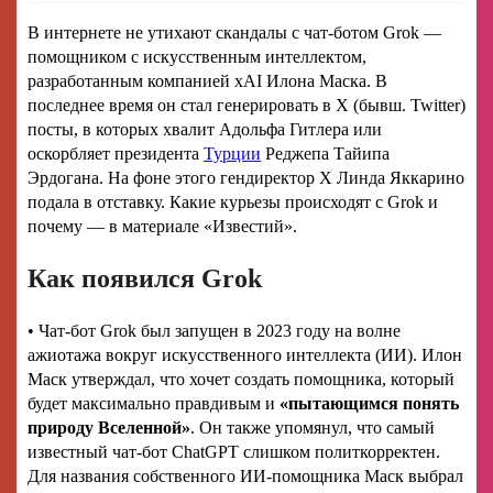
В интернете не утихают скандалы с чат-ботом Grok —
помощником с искусственным интеллектом,
разработанным компанией xAI Илона Маска. В
последнее время он стал генерировать в X (бывш. Twitter)
посты, в которых хвалит Адольфа Гитлера или
оскорбляет президента
Турции
Реджепа Тайипа
Эрдогана. На фоне этого гендиректор X Линда Яккарино
подала в отставку. Какие курьезы происходят с Grok и
почему — в материале «Известий».
Как появился Grok
• Чат-бот Grok был запущен в 2023 году на волне
ажиотажа вокруг искусственного интеллекта (ИИ). Илон
Маск утверждал, что хочет создать помощника, который
будет максимально правдивым и
«пытающимся понять
природу Вселенной»
. Он также упомянул, что самый
известный чат-бот ChatGPT слишком политкорректен.
Для названия собственного ИИ-помощника Маск выбрал