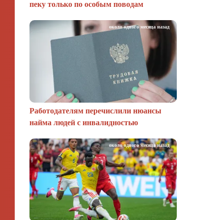
пеку только по особым поводам
около одного месяца назад
Работодателям перечислили нюансы
найма людей с инвалидностью
около одного месяца назад