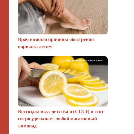
Врач назвала причины обострения
варикоза летом
около одного месяца назад
Воссоздал вкус детства из СССР, и этот
ситро уделывает любой магазинный
лимонад