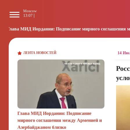
Moscow
Paris
Beijing
L
13:07
12:07
18:07
0
дании: Подписание мирного соглашения между Арменией и 
ЛЕНТА НОВОСТЕЙ
14 Июл
около одного месяца назад
Рос
усл
Глава МИД Иордании: Подписание
мирного соглашения между Арменией и
Азербайджаном близко