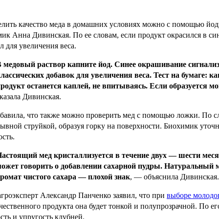
лить качество меда в домашних условиях можно с помощью йод
ик Анна Дивинская. По ее словам, если продукт окрасился в син
л для увеличения веса.
В медовый раствор капните йод. Синее окрашивание сигнали
лассических добавок для увеличения веса. Тест на бумаге: к
родукт останется каплей, не впитываясь. Если образуется м
казала Дивинская.
бавила, что также можно проверить мед с помощью ложки. По с
ывной струйкой, образуя горку на поверхности. Биохимик уточн
ость.
Настоящий мед кристаллизуется в течение двух — шести мес
ожет говорить о добавлении сахарной пудры. Натуральный м
ромат чистого сахара — плохой знак
, — объяснила Дивинская.
агроэксперт Александр Панченко заявил, что при
выборе молодо
чественного продукта она будет тонкой и полупрозрачной. По ег
сть и упругость клубней.