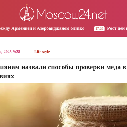
os Angeles
Yerevan
Tbilisi
Moscow
3:07
14:07
14:07
13:07
Азербайджаном близко
Рост цен на продукты в Ар
17:29
, 2025 9:28
Life style
сиянам назвали способы проверки меда 
овиях