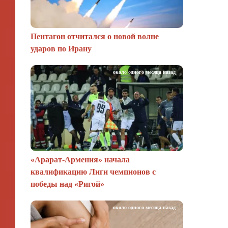
Пентагон отчитался о новой волне
ударов по Ирану
около одного месяца назад
«Арарат‑Армения» начала
квалификацию Лиги чемпионов с
победы над «Ригой»
около одного месяца назад