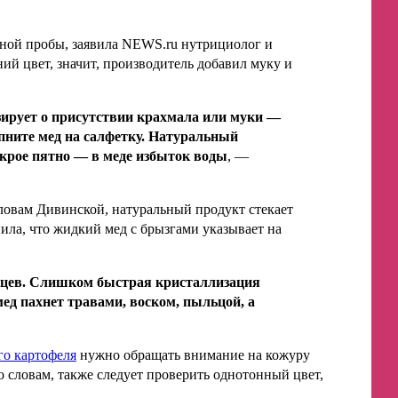
ной пробы, заявила NEWS.ru нутрициолог и
ий цвет, значит, производитель добавил муку и
зирует о присутствии крахмала или муки —
апните мед на салфетку. Натуральный
окрое пятно — в меде избыток воды
, —
ловам Дивинской, натуральный продукт стекает
ила, что жидкий мед с брызгами указывает на
яцев. Слишком быстрая кристаллизация
ед пахнет травами, воском, пыльцой, а
го картофеля
нужно обращать внимание на кожуру
о словам, также следует проверить однотонный цвет,