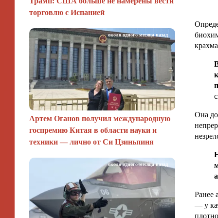
Трамп: США больше не намерены вести
торговлю с Испанией
Опреде
биохим
около одного месяца назад
крахма
к
п
с
Она до
Артем Оганов получил международную
непрер
госпремию Китая в области науки и
незрел
техники — лично от Си Цзиньпиня
м
около одного месяца назад
а
Ранее 
— у ка
плотно