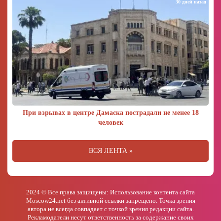
30 дней назад
При взрывах в центре Дамаска пострадали не менее 18
человек
ВСЯ ЛЕНТА »
2024 © Все права защищены: Использование контента сайта
Moscow24.net без активной ссылки запрещено. Точка зрения
автора не всегда совпадает с точкой зрения редакции сайта.
Рекламодатели несут ответственность за содержание своих