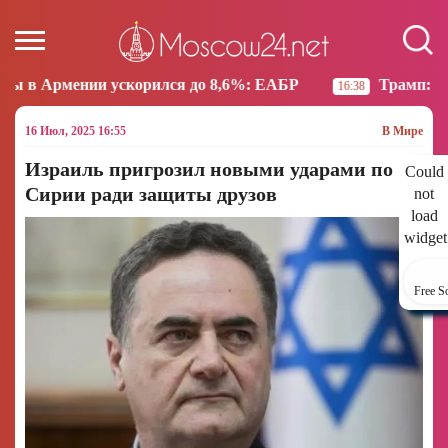
орился до 8,6%: ЕАБР
Трамп: США больше не наме
16:38
16 Июл, 2025 16:55
В Мире
Израиль пригрозил новыми ударами по
Could
Сирии ради защиты друзов
not
load
widget
Free S