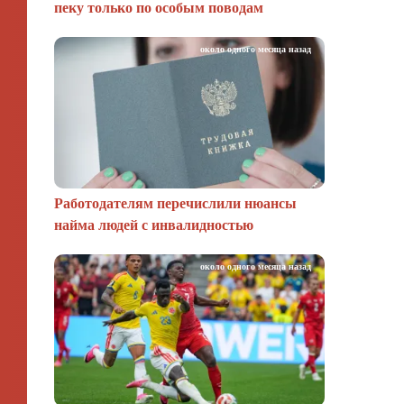
пеку только по особым поводам
около одного месяца назад
Работодателям перечислили нюансы
найма людей с инвалидностью
около одного месяца назад