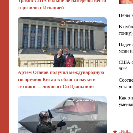
Трамп: США больше не намерены вести
торговлю с Испанией
Цены н
около одного месяца назад
В публ
тонну)
Падени
меди и
США с 
50%.
Артем Оганов получил международную
госпремию Китая в области науки и
Соотве
техники — лично от Си Цзиньпиня
устано
Как от
около одного месяца назад
уменьш
ТРЕНД