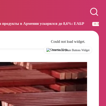
Paris
Beijing
00:48
06:48
ии ускорился до 8,6%: ЕАБР
Трамп: США больше н
16:38
Could not load widget.
Free Social Share Buttons Widget