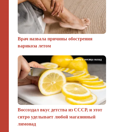
Врач назвала причины обострения
варикоза летом
около одного месяца назад
Воссоздал вкус детства из СССР, и этот
ситро уделывает любой магазинный
лимонад