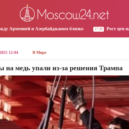
os Angeles
Yerevan
Tbilisi
Moscow
5:48
02:48
02:48
01:48
ербайджаном близко
Рост цен на продукты в Армен
17:29
 2025 12:04
В Мире
ы на медь упали из-за решения Трампа