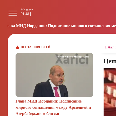
Moscow
Paris
Beijing
L
01:48
00:48
06:48
1
ии: Подписание мирного соглашения между Арменией и Аз
ЛЕНТА НОВОСТЕЙ
1 Авг,
около одного месяца назад
Цен
Глава МИД Иордании: Подписание
мирного соглашения между Арменией и
Азербайджаном близко