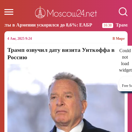
ускорился до 8,6%: ЕАБР
Трамп: США больше не на
16:38
4 Авг, 2025 9:24
В Мире
Трамп озвучил дату визита Уиткоффа в
Could
Россию
not
load
widget
Free S