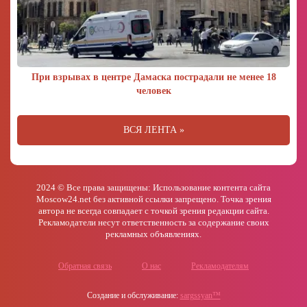
При взрывах в центре Дамаска пострадали не менее 18
человек
ВСЯ ЛЕНТА »
2024 © Все права защищены: Использование контента сайта
Moscow24.net без активной ссылки запрещено. Точка зрения
автора не всегда совпадает с точкой зрения редакции сайта.
Рекламодатели несут ответственность за содержание своих
рекламных объявлениях.
Обратная связь
О нас
Рекламодателям
Создание и обслуживание:
sargssyan™