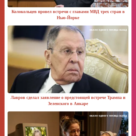
Колокольцев провел встречи с главами МВД трех стран в
Нью-Йорке
около одного месяца назад
Лавров сделал заявление о предстоящей встрече Трампа и
Зеленского в Анкаре
около одного месяца назад