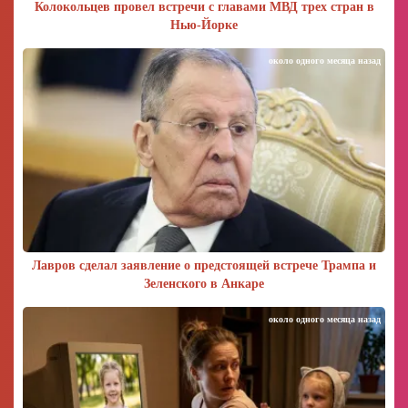
Колокольцев провел встречи с главами МВД трех стран в
Нью-Йорке
около одного месяца назад
Лавров сделал заявление о предстоящей встрече Трампа и
Зеленского в Анкаре
около одного месяца назад