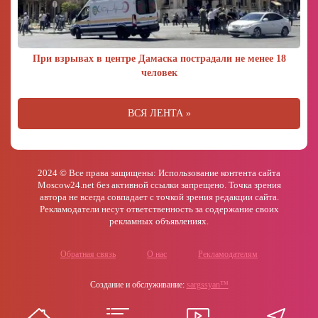
При взрывах в центре Дамаска пострадали не менее 18
человек
ВСЯ ЛЕНТА »
2024 © Все права защищены: Использование контента сайта
Moscow24.net без активной ссылки запрещено. Точка зрения
автора не всегда совпадает с точкой зрения редакции сайта.
Рекламодатели несут ответственность за содержание своих
рекламных объявлениях.
Обратная связь
О нас
Рекламодателям
Создание и обслуживание:
sargssyan™