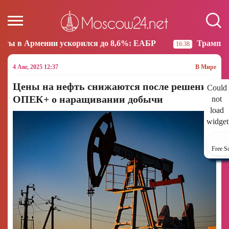
корился до 8,6%: ЕАБР
Трамп: США больше не нам
16:38
4 Авг, 2025 12:37
В Мире
Цены на нефть снижаются после решения
Could
ОПЕК+ о наращивании добычи
not
load
widget
Free S