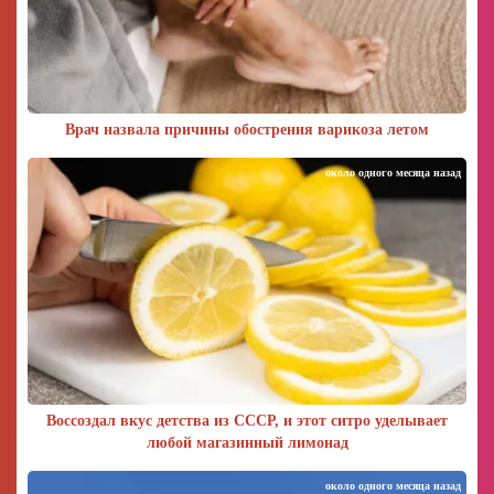
Врач назвала причины обострения варикоза летом
около одного месяца назад
Воссоздал вкус детства из СССР, и этот ситро уделывает
любой магазинный лимонад
около одного месяца назад