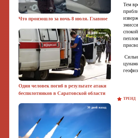
Тем вр
прибли
изверж
Что произошло за ночь 8 июля. Главное
эмисси
спокой
30 дней назад
пеплов
присво
Сильне
цунами
геофиз
Один человек погиб в результате атаки
беспилотников в Саратовской области
ТРЕНД
30 дней назад