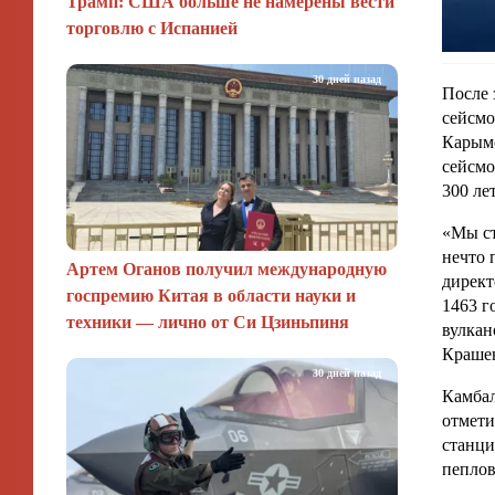
Трамп: США больше не намерены вести
торговлю с Испанией
30 дней назад
После 
сейсмо
Карымс
сейсмо
300 ле
«Мы ст
нечто 
Артем Оганов получил международную
директ
госпремию Китая в области науки и
1463 г
техники — лично от Си Цзиньпиня
вулкан
Крашен
30 дней назад
Камбал
отмети
станци
пеплов