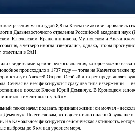
землетрясения магнитудой 8,8 на Камчатке активизировались се
логии Дальневосточного отделения Российской академии наук (
ком, Ключевском, Крашенинникова, Мутновском и Авачинском ву
события, а четверо иногда извергались, однако, чтобы проснулис
т, отметили в РАН.
али свидетелями крайне редкого явления, которое можно назват
подобное происходило в 1737 году — тогда на Камчатке также п
ор института Алексей Озеров. Особый интерес представляет вул
ода. Сейчас на нем фиксируются сразу два типа извержений — в
останции в поселке Ключи Юрий Демянчук. В Кроноцком заповед
инникова имеют высоту 5-6 км.
ьный также начал подавать признаки жизни: он молчал «нескольк
л Демянчук. По его словам, «это достаточно опасный вулкан»: в
и. На Камбальном фиксируется сейсмическая активность, котора
ые выбросы до 6 км над уровнем моря.