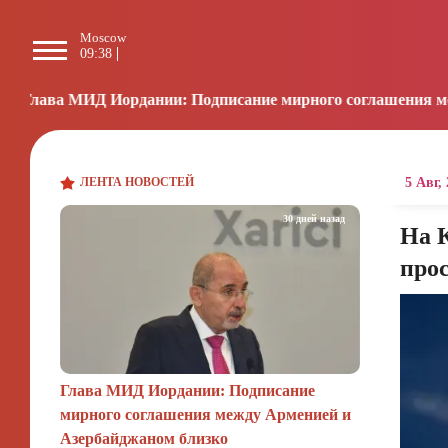
Moscow
Paris
Beijing
L
09:38
08:38
14:38
2
дании: Подписание мирного соглашения между Арменией и 
ЛЕНТА НОВОСТЕЙ
5 Авг,
30 дней назад
На К
прос
Глава МИД Иордании: Подписание
мирного соглашения между Арменией и
Азербайджаном близко