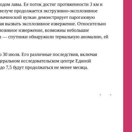
одом лавы. Ее поток достиг протяженности 3 км и
ивелуче продолжается экструзивно-эксплозивное
Авачинский вулкан демонстрирует парогазовую
ая вызвать эксплозивное извержение. Относительно
плозивное извержение, возможны небольшие
пка — спутники обнаружили термальную аномалию, ей
 30 июля. Его различные последствия, включая
едеральном исследовательском центре Единой
 7,5 будут продолжаться не менее месяца.
‹
›