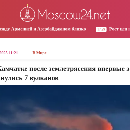
os Angeles
Yerevan
Tbilisi
Moscow
3:38
10:38
10:38
09:38
Азербайджаном близко
Рост цен на продукты в Ар
17:29
 2025 11:21
В Мире
амчатке после землетрясения впервые за
нулись 7 вулканов