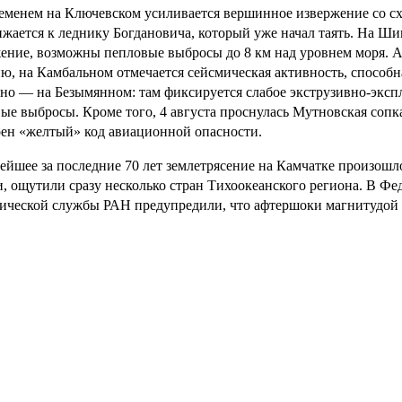
еменем на Ключевском усиливается вершинное извержение со сх
жается к леднику Богдановича, который уже начал таять. На Ш
ение, возможны пепловые выбросы до 8 км над уровнем моря. 
ю, на Камбальном отмечается сейсмическая активность, способн
но — на Безымянном: там фиксируется слабое экструзивно-экс
ые выбросы. Кроме того, 4 августа проснулась Мутновская со
ен «желтый» код авиационной опасности.
йшее за последние 70 лет землетрясение на Камчатке произошло
, ощутили сразу несколько стран Тихоокеанского региона. В Ф
ической службы РАН предупредили, что афтершоки магнитудой до