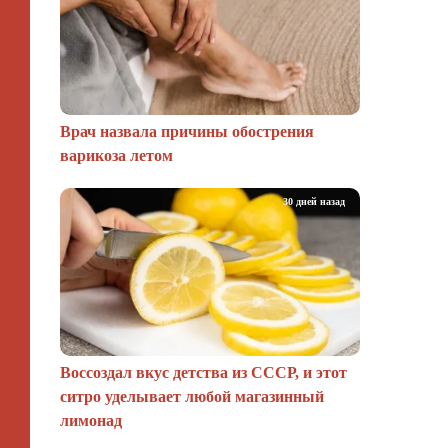
Врач назвала причины обострения
варикоза летом
30 дней назад
Воссоздал вкус детства из СССР, и этот
ситро уделывает любой магазинный
лимонад