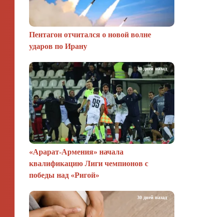
Пентагон отчитался о новой волне
ударов по Ирану
30 дней назад
«Арарат‑Армения» начала
квалификацию Лиги чемпионов с
победы над «Ригой»
30 дней назад