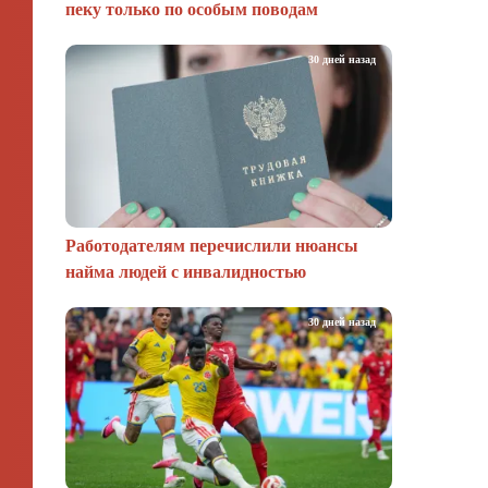
пеку только по особым поводам
30 дней назад
Работодателям перечислили нюансы
найма людей с инвалидностью
30 дней назад