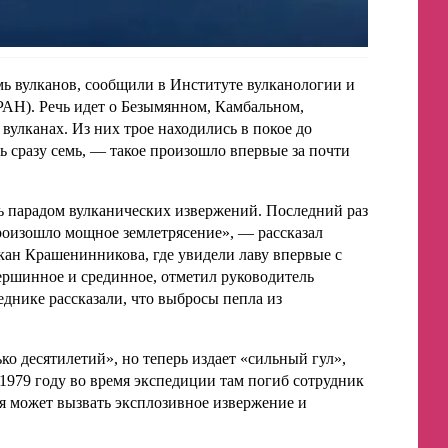
мь вулканов, сообщили в Институте вулканологии и
РАН). Речь идет о Безымянном, Камбальном,
лканах. Из них трое находились в покое до
ь сразу семь, — такое произошло впервые за почти
ь парадом вулканических извержений. Последний раз
роизошло мощное землетрясение», — рассказал
кан Крашенинникова, где увидели лаву впервые с
ершинное и срединное, отметил руководитель
нике рассказали, что выбросы пепла из
о десятилетий», но теперь издает «сильный гул»,
 1979 году во время экспедиции там погиб сотрудник
я может вызвать эксплозивное извержение и