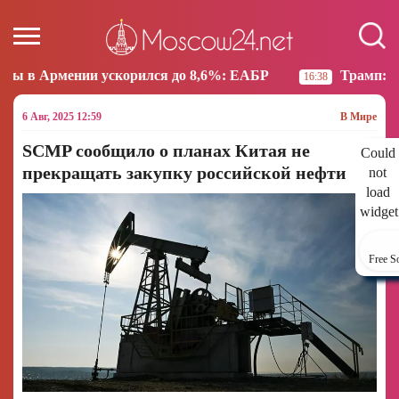
корился до 8,6%: ЕАБР
Трамп: США больше не нам
16:38
6 Авг, 2025 12:59
В Мире
SCMP сообщило о планах Китая не
Could
прекращать закупку российской нефти
not
load
widget
Free S