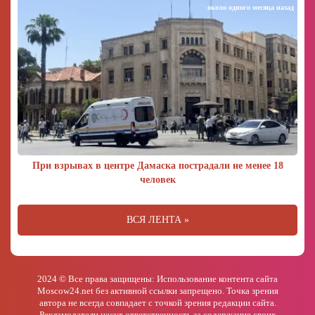
около одного месяца назад
При взрывах в центре Дамаска пострадали не менее 18
человек
ВСЯ ЛЕНТА »
2024 © Все права защищены: Использование контента сайта
Moscow24.net без активной ссылки запрещено. Точка зрения
автора не всегда совпадает с точкой зрения редакции сайта.