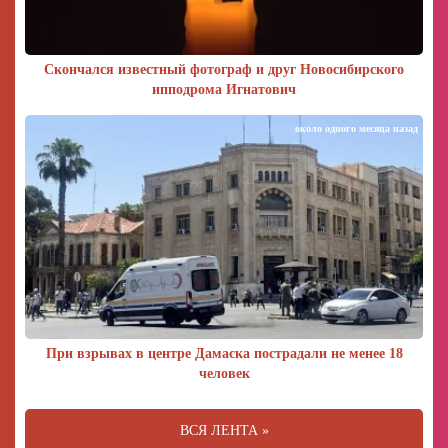
Скончался известный фотограф и друг Новосибирского
ипподрома Игнатович
около одного месяца назад
При взрывах в центре Дамаска пострадали не менее 18
человек
ВСЯ ЛЕНТА »