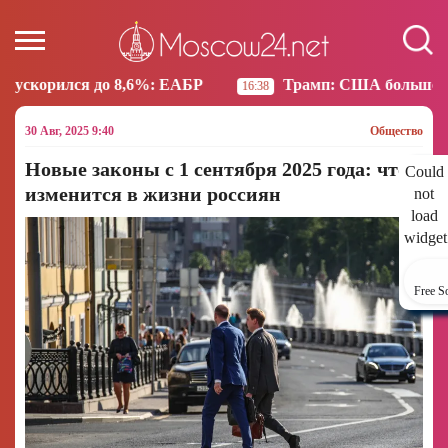
Трамп: США больше не намерены вести торговлю 
16:38
30 Авг, 2025 9:40
Общество
Новые законы с 1 сентября 2025 года: что
Could
изменится в жизни россиян
not
load
widget
Free S