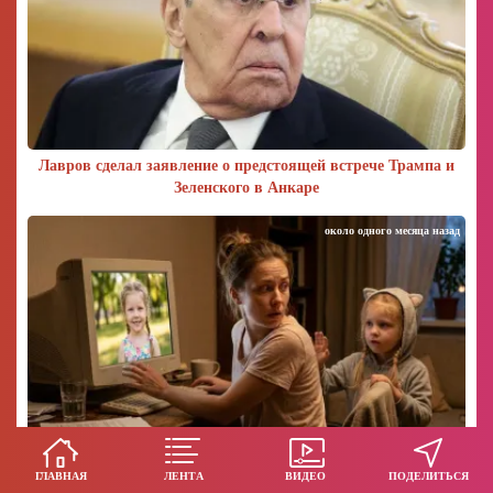
Лавров сделал заявление о предстоящей встрече Трампа и
Зеленского в Анкаре
около одного месяца назад
ГЛАВНАЯ
ЛЕНТА
ВИДЕО
ПОДЕЛИТЬСЯ
Сдала педофилу из Сети: дочь выросла и написала заявление