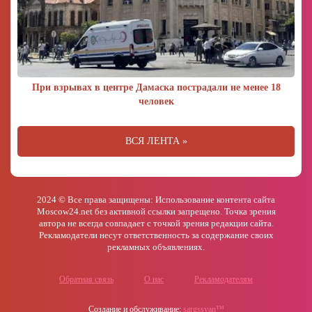
При взрывах в центре Дамаска пострадали не менее 18
человек
ВСЯ ЛЕНТА »
2024 © Все права защищены: Использование контента сайта
Moscow24.net без активной ссылки запрещено. Точка зрения
автора не всегда совпадает с точкой зрения редакции сайта.
Рекламодатели несут ответственность за содержание своих
рекламных объявлениях.
Обратная связь
О нас
Рекламодателям
Создание и обслуживание:
sargssyan™