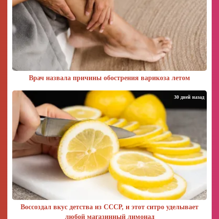
Врач назвала причины обострения варикоза летом
30 дней назад
Воссоздал вкус детства из СССР, и этот ситро уделывает
любой магазинный лимонад