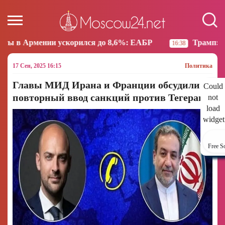
корился до 8,6%: ЕАБР
Трамп: США больше не нам
16:38
17 Сен, 2025 16:15
Политика
Главы МИД Ирана и Франции обсудили
Could
повторный ввод санкций против Тегерана
not
load
widget
Free S