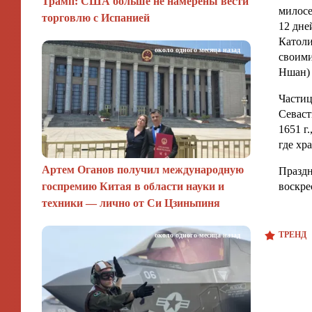
Трамп: США больше не намерены вести
милосе
торговлю с Испанией
12 дне
Католи
около одного месяца назад
своими
Ншан) 
Частиц
Севаст
1651 г
где хра
Артем Оганов получил международную
Праздн
госпремию Китая в области науки и
воскре
техники — лично от Си Цзиньпиня
ТРЕНД
около одного месяца назад