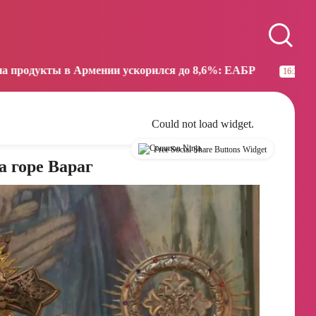
Paris
Beijing
17:37
23:37
ении ускорился до 8,6%: ЕАБР
Трамп: США больше
16:38
Could not load widget.
Free Social Share Buttons Widget
 горе Вараг