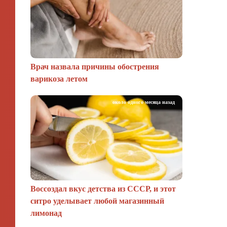
Врач назвала причины обострения
варикоза летом
около одного месяца назад
Воссоздал вкус детства из СССР, и этот
ситро уделывает любой магазинный
лимонад