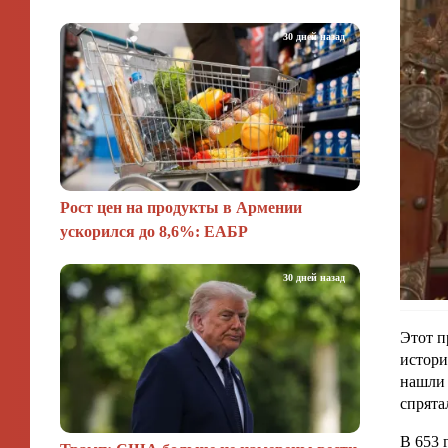
30 дней назад
Рост цен на продукты в Армении
ускорился до 8,6%: ЕАБР
30 дней назад
Этот п
истори
нашли 
спрята
В 653 