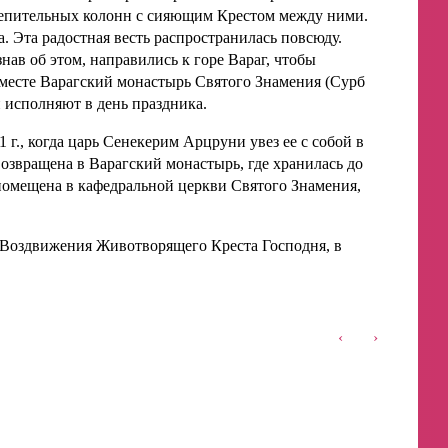
слепительных колонн с сияющим Крестом между ними.
. Эта радостная весть распространилась повсюду.
знав об этом, направились к горе Вараг, чтобы
 месте Варагский монастырь Святого Знамения (Сурб
исполняют в день праздника.
 г., когда царь Сенекерим Арцруни увез ее с собой в
возвращена в Варагский монастырь, где хранилась до
 и помещена в кафедральной церкви Святого Знамения,
е Воздвижения Животворящего Креста Господня, в
‹
›