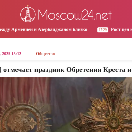
os Angeles
Yerevan
Tbilisi
Moscow
8:37
19:37
19:37
18:37
Азербайджаном близко
Рост цен на продукты в Арм
17:29
, 2025 15:12
Общество
 отмечает праздник Обретения Креста на