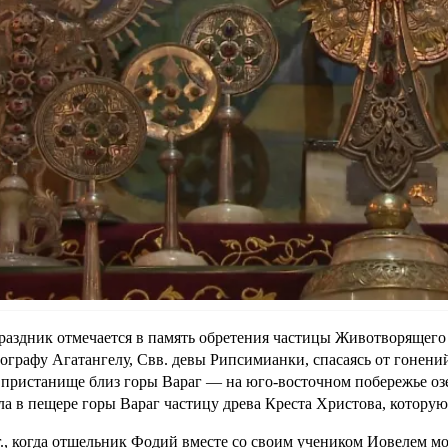
раздник отмечается в память обретения частицы Животворящего 
ографу Агатангелу, Свв. девы Рипсимианки, спасаясь от гонен
пристанище близ горы Вараг — на юго-восточном побережье озе
ла в пещере горы Вараг частицу древа Креста Христова, которую
г., когда отшельник Фодий вместе со своим учеником Иовелем мо