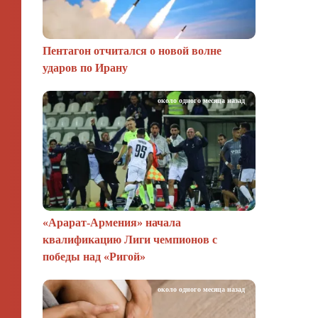
Пентагон отчитался о новой волне
ударов по Ирану
около одного месяца назад
«Арарат‑Армения» начала
квалификацию Лиги чемпионов с
победы над «Ригой»
около одного месяца назад