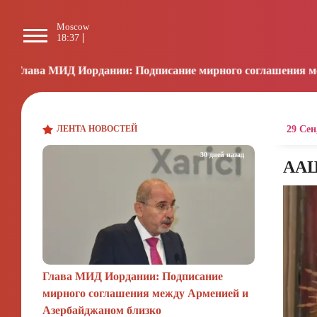
Moscow
Paris
Beijing
L
18:37
17:37
23:37
0
ании: Подписание мирного соглашения между Арменией и 
ЛЕНТА НОВОСТЕЙ
29 Сен
30 дней назад
ААЦ
Глава МИД Иордании: Подписание
мирного соглашения между Арменией и
Азербайджаном близко