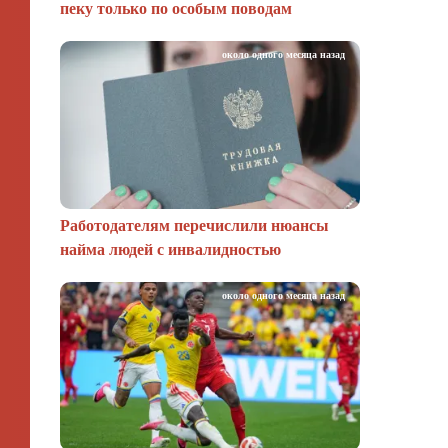
пеку только по особым поводам
около одного месяца назад
Работодателям перечислили нюансы
найма людей с инвалидностью
около одного месяца назад