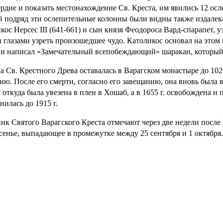
рдие и показать местонахождение Св. Креста, им явились 12 о
й подряд эти ослепительные колонны были видны также издалека
кос Нерсес III (641-661) и сын князя Феодороса Вард-спарапет, у
 глазами узреть произошедшее чудо. Католикос основал на этом
и написал «Замечательный всепобеждающий» шаракан, который 
а Св. Крестного Древа оставалась в Варагском монастыре до 1021
ию. После его смерти, согласно его завещанию, она вновь была 
., откуда была увезена в плен в Хошаб, а в 1655 г. освобождена
нилась до 1915 г.
ик Святого Варагского Креста отмечают через две недели посл
сенье, выпадающее в промежутке между 25 сентября и 1 октября.