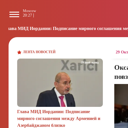
Moscow
Paris
Beijing
L
20:27
19:27
01:27
1
ании: Подписание мирного соглашения между Арменией и 
ЛЕНТА НОВОСТЕЙ
29 Окт
29 дней назад
Окса
пов
Глава МИД Иордании: Подписание
мирного соглашения между Арменией и
Азербайджаном близко