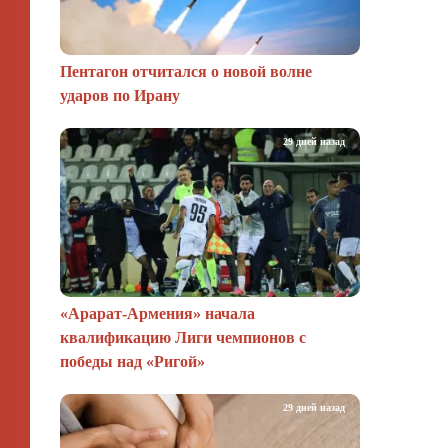
Пентагон отчитался о новой волне
ударов по Ирану
29 дней назад
«Арарат‑Армения» начала
квалификацию Лиги чемпионов с
победы над «Ригой»
29 дней назад