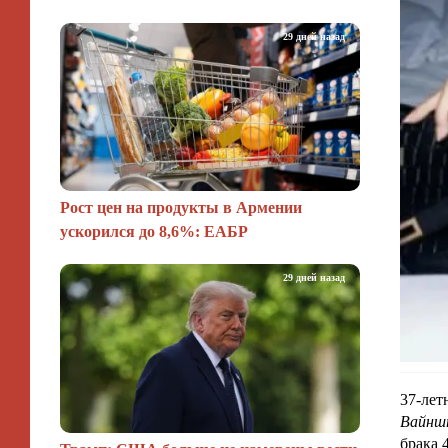
29 дней назад
Рост цен на продукты в Армении
ускорился до 8,6%: ЕАБР
29 дней назад
37-лет
Вайнш
брака 