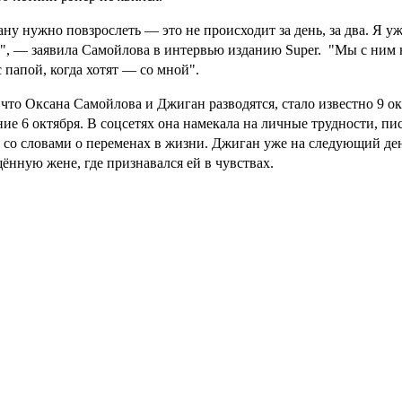
ну нужно повзрослеть — это не происходит за день, за два. Я уже
", — заявила Самойлова в интервью изданию Super. "Мы с ним не
 с папой, когда хотят — со мной".
 что Оксана Самойлова и Джиган разводятся, стало известно 9 
ние 6 октября. В соцсетях она намекала на личные трудности, пис
 со словами о переменах в жизни. Джиган уже на следующий ден
ённую жене, где признавался ей в чувствах.