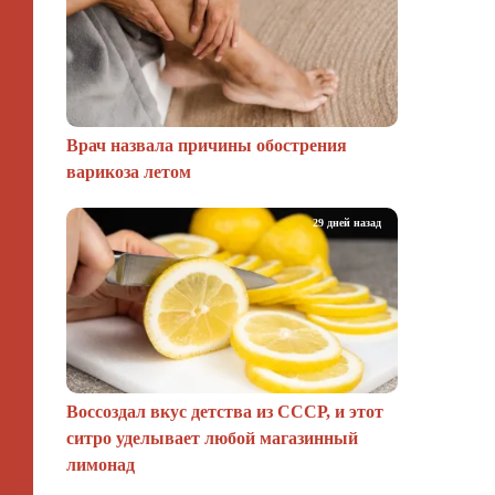
Врач назвала причины обострения
варикоза летом
29 дней назад
Воссоздал вкус детства из СССР, и этот
ситро уделывает любой магазинный
лимонад