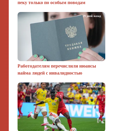
пеку только по особым поводам
29 дней назад
Работодателям перечислили нюансы
найма людей с инвалидностью
29 дней назад