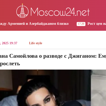
os Angeles
Yerevan
Tbilisi
Moscow
0:27
21:27
21:27
20:27
Азербайджаном близко
Рост цен на продукты в Арм
17:29
, 2025 19:37
Life style
на Самойлова о разводе с Джиганом: Ем
зрослеть