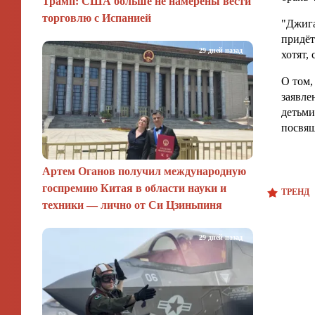
Трамп: США больше не намерены вести
торговлю с Испанией
"Джига
придёт
29 дней назад
хотят,
О том,
заявле
детьми
посвящ
Артем Оганов получил международную
госпремию Китая в области науки и
ТРЕНД
техники — лично от Си Цзиньпиня
29 дней назад