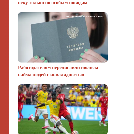
пеку только по особым поводам
около одного месяца назад
Работодателям перечислили нюансы
найма людей с инвалидностью
около одного месяца назад