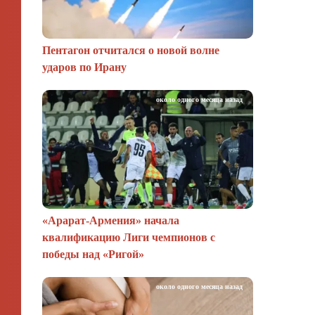
Пентагон отчитался о новой волне
ударов по Ирану
около одного месяца назад
«Арарат‑Армения» начала
квалификацию Лиги чемпионов с
победы над «Ригой»
около одного месяца назад