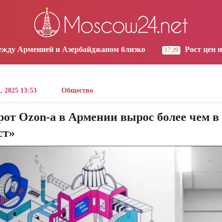
os Angeles
Yerevan
Tbilisi
Moscow
7:25
18:25
18:25
17:25
 Азербайджаном близко
Рост цен на продукты в Ар
17:29
, 2025 13:53
Общество
от Ozon-а в Армении вырос более чем в 
ст»