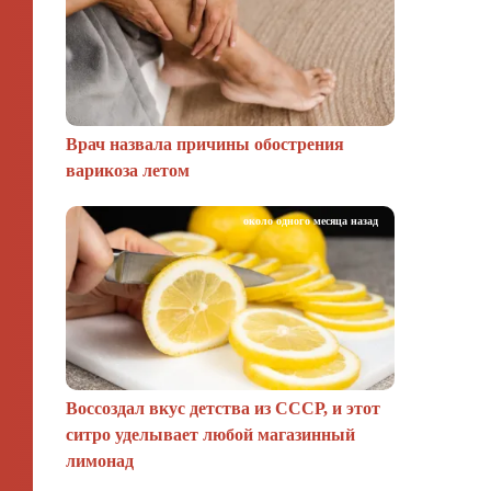
Врач назвала причины обострения
варикоза летом
около одного месяца назад
Воссоздал вкус детства из СССР, и этот
ситро уделывает любой магазинный
лимонад