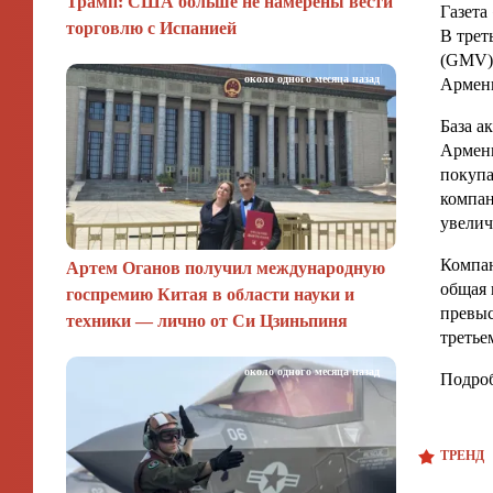
Трамп: США больше не намерены вести
Газета
торговлю с Испанией
В трет
(GMV),
около одного месяца назад
Армени
База а
Армени
покупа
компан
увелич
Компан
Артем Оганов получил международную
общая 
госпремию Китая в области науки и
превыс
техники — лично от Си Цзиньпиня
третье
около одного месяца назад
Подроб
ТРЕНД