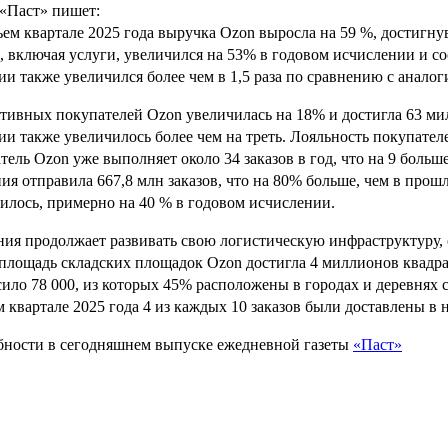
 «Паст» пишет:
ьем квартале 2025 года выручка Ozon выросла на 59 %, достигну
 включая услуги, увеличился на 53% в годовом исчислении и сос
и также увеличился более чем в 1,5 раза по сравнению с анало
ктивных покупателей Ozon увеличилась на 18% и достигла 63 м
и также увеличилось более чем на треть. Лояльность покупател
тель Ozon уже выполняет около 34 заказов в год, что на 9 больше,
ия отправила 667,8 млн заказов, что на 80% больше, чем в прош
илось, примерно на 40 % в годовом исчислении.
ия продолжает развивать свою логистическую инфраструктуру, о
площадь складских площадок Ozon достигла 4 миллионов квадрат
ило 78 000, из которых 45% расположены в городах и деревнях с
м квартале 2025 года 4 из каждых 10 заказов были доставлены в 
ности в сегодняшнем выпуске ежедневной газеты
«Паст»