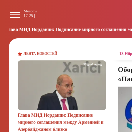
Moscow
Paris
Beijing
L
17:25
16:25
22:25
0
дании: Подписание мирного соглашения между Арменией и
ЛЕНТА НОВОСТЕЙ
13 Нбр
30 дней назад
Обор
«Па
Глава МИД Иордании: Подписание
мирного соглашения между Арменией и
Азербайджаном близко