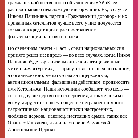
гражданско-общественного объединения «АйаКве»,
распространяя о нём ложную информацию. Ну, в случае
Никола Пашиняна, партии «Гражданский договор» и их
приданных сателлитов лучше всего у них получается
только дискредитация и распространение
фальсификаций направо и налево.
По сведениям газеты «Паст», среди национальных сил
принято решение: впредь — во всех случаях, когда Никол
Пашинян будет организовывать свои антицерковные
митинги-«литургии», — присутствовать не «спонтанно»,
а организованно, мешать этим антицерковным,
антинациональным, фальшивым действиям, произносить
имя Католикоса. Наши источники сообщают, что цель —
спасти другие церкви от осквернения, а также показать
всему миру, что в нашем обществе несравненно много
патриотичных, националистически настроенных,
любящих церковь, наконец, настоящих армян, таких как
Ованнес Ишханян, и они на стороне Армянской
Апостольской Церкви.