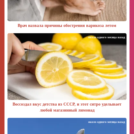
Врач назвала причины обострения варикоза летом
около одного месяца назад
Воссоздал вкус детства из СССР, и этот ситро уделывает
любой магазинный лимонад
около одного месяца назад