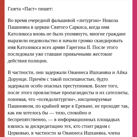
Газета «Паст» пишет:
Во время очередной фальшивой «литургии» Никола
Пашиняна в церкви Святого Саркиса, когда имя
Католикоса вновь не было упомянуто, многие граждане
выразили недовольство и начали громко скандировать
имя Католикоса всех армян Гарегина II. После этого
последовали уже ставшие привычными жестокие
действия полиции.
В частности, они задержали Ованнеса Ишханяна и Айка
Дорунци. Причём с такой поспешностью, будто
задержали особо опасных преступников. Более того,
после этого провластные пропагандисты и их сателлиты,
понимая, что «псевдолитургии», инсценируемые
Пашиняном, по крайней мере в Ереване, не проходят так,
как им хотелось бы — тихо, спокойно и
беспрепятственно, — в информационных площадках
взялись за дискредитацию тех, кто стоит рядом с
Церковью, в частности за Ованнеса Ишханяна, члена