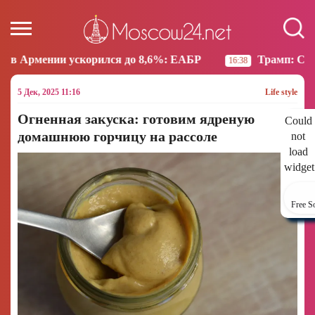
лся до 8,6%: ЕАБР
Трамп: США больше не намерен
16:38
5 Дек, 2025 11:16
Life style
Огненная закуска: готовим ядреную
Could
домашнюю горчицу на рассоле
not
load
widget
Free S