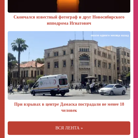
Скончался известный фотограф и друг Новосибирского
ипподрома Игнатович
около одного месяца назад
При взрывах в центре Дамаска пострадали не менее 18
человек
ВСЯ ЛЕНТА »