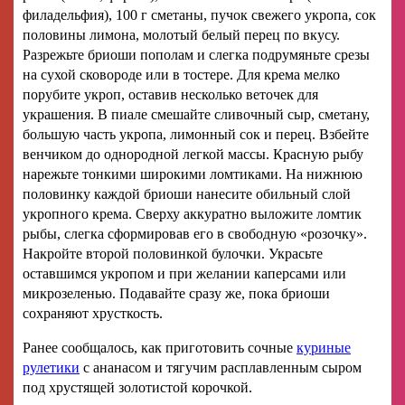
филадельфия), 100 г сметаны, пучок свежего укропа, сок
половины лимона, молотый белый перец по вкусу.
Разрежьте бриоши пополам и слегка подрумяньте срезы
на сухой сковороде или в тостере. Для крема мелко
порубите укроп, оставив несколько веточек для
украшения. В пиале смешайте сливочный сыр, сметану,
большую часть укропа, лимонный сок и перец. Взбейте
венчиком до однородной легкой массы. Красную рыбу
нарежьте тонкими широкими ломтиками. На нижнюю
половинку каждой бриоши нанесите обильный слой
укропного крема. Сверху аккуратно выложите ломтик
рыбы, слегка сформировав его в свободную «розочку».
Накройте второй половинкой булочки. Украсьте
оставшимся укропом и при желании каперсами или
микрозеленью. Подавайте сразу же, пока бриоши
сохраняют хрусткость.
Ранее сообщалось, как приготовить сочные
куриные
рулетики
с ананасом и тягучим расплавленным сыром
под хрустящей золотистой корочкой.