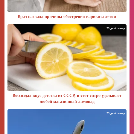
Врач назвала причины обострения варикоза летом
29 дней назад
Воссоздал вкус детства из СССР, и этот ситро уделывает
любой магазинный лимонад
29 дней назад