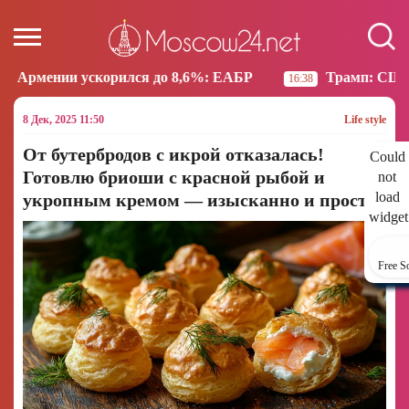
ился до 8,6%: ЕАБР
Трамп: США больше не намере
16:38
8 Дек, 2025 11:50
Life style
От бутербродов с икрой отказалась!
Could
Готовлю бриоши с красной рыбой и
not
load
укропным кремом — изысканно и просто
widget
Free S