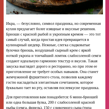
Икра, — безусловно, символ праздника, но современная
кухня предлагает более изящные и вкусные решения.
Бриоши с красной рыбой и укропным кремом — это тот
самый случай, когда простая идея превращается в
кулинарный шедевр. Нежные, слегка сладковатые
булочки бриошь, воздушный сырный крем с яркой
ноткой укропа и тончайший ломтик слабосоленой семги
создают идеальную гармонию текстур и вкусов. Такая
закуска выглядит дорого и ресторанно, но при этом ее
приготовление не требует особых навыков. Она станет
жемчужиной фуршетного стола, позволив каждому
гостю насладиться элегантным сочетанием, которое
буквально тает во рту, оставляя послевкусие праздника.
Для приготовления вам понадобится: 6 мини-бриошей
или одна большая булка, 200 г слабосоленой красной
рыбы (семга, форель), 150 г сливочного сыра (типа