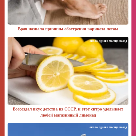
Врач назвала причины обострения варикоза летом
около одного месяца назад
Воссоздал вкус детства из СССР, и этот ситро уделывает
любой магазинный лимонад
около одного месяца назад