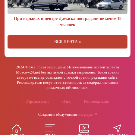
При взрывах в центре Дамаска пострадали не менее 18
человек
ВСЯ ЛЕНТА »
2024 © Все права защищены: Использование контента сайта
Moscow24.net без активной ссылки запрещено. Точка зрения
автора не всегда совпадает с точкой зрения редакции сайта.
Рекламодатели несут ответственность за содержание своих
рекламных объявлениях.
Обратная связь
О нас
Рекламодателям
Создание и обслуживание:
sargssyan™
ГЛАВНАЯ
ЛЕНТА
ВИДЕО
ПОДЕЛИТЬСЯ