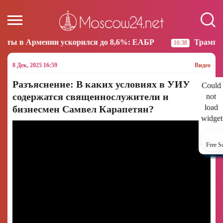
ускорился до 8,6%: ЕАБР
Трамп: США больше не н
16:38
8 Дек, 2025 16:59
Видео
Разъяснение: В каких условиях в УИУ
Could
содержатся священнослужители и
not
load
бизнесмен Самвел Карапетян?
widget
Free S