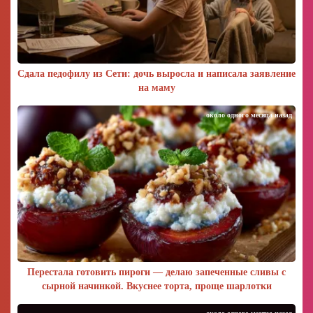
Сдала педофилу из Сети: дочь выросла и написала заявление
на маму
около одного месяца назад
Перестала готовить пироги — делаю запеченные сливы с
сырной начинкой. Вкуснее торта, проще шарлотки