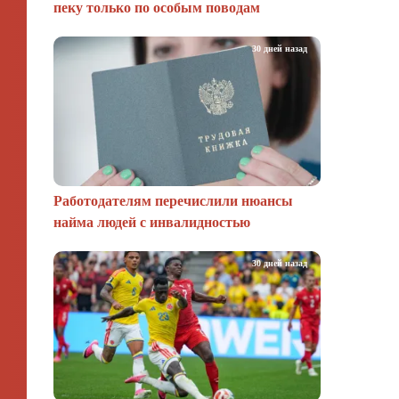
пеку только по особым поводам
30 дней назад
Работодателям перечислили нюансы
найма людей с инвалидностью
30 дней назад