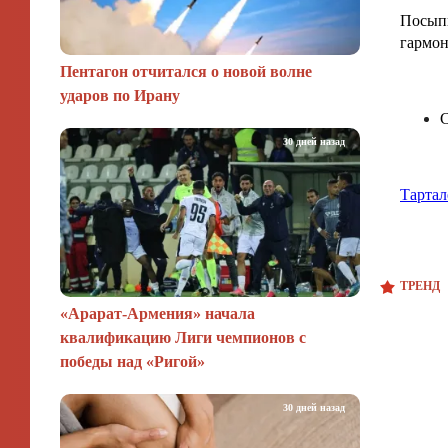
Посыпь
гармон
Пентагон отчитался о новой волне
ударов по Ирану
С
30 дней назад
Тартал
ТРЕНД
«Арарат‑Армения» начала
квалификацию Лиги чемпионов с
победы над «Ригой»
30 дней назад