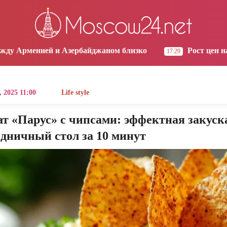
os Angeles
Yerevan
Tbilisi
Moscow
3:08
10:08
10:08
09:08
байджаном близко
Рост цен на продукты в Армении
17:29
, 2025 11:00
Life style
т «Парус» с чипсами: эффектная закуск
дничный стол за 10 минут