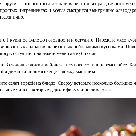
«Парус» — это быстрый и яркий вариант для праздничного меню.
простых ингредиентах и всегда смотрится выигрышно благодаря
празднично.
те 1 куриное филе до готовности и остудите. Нарежьте мясо куб
вированных ананасов, нарезанных небольшими кусочками. Положи
минут, остудите и нарежьте мелкими кубиками.
те 3 столовые ложки майонеза, немного соли и перемешайте. К
обходимости положите еще 1 ложку майонеза.
те салат горкой на блюдо. Сверху вставьте несколько больших 
ельные чипсы, которые держат форму и не ломаются.