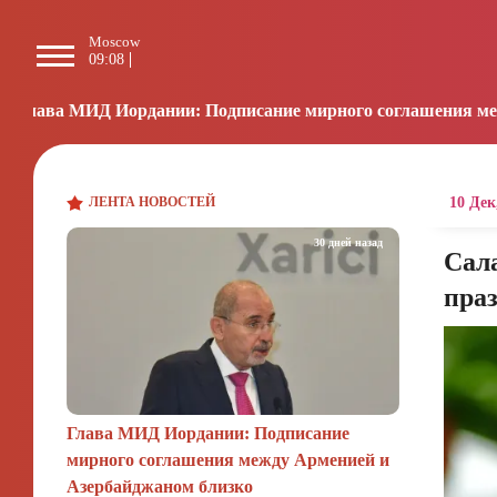
Moscow
Paris
Beijing
L
09:08
08:08
14:08
2
и: Подписание мирного соглашения между Арменией и Азер
ЛЕНТА НОВОСТЕЙ
10 Дек
30 дней назад
Сала
праз
Глава МИД Иордании: Подписание
мирного соглашения между Арменией и
Азербайджаном близко