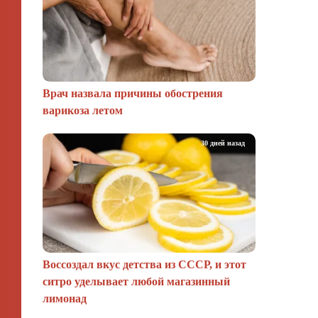
Врач назвала причины обострения
варикоза летом
30 дней назад
Воссоздал вкус детства из СССР, и этот
ситро уделывает любой магазинный
лимонад