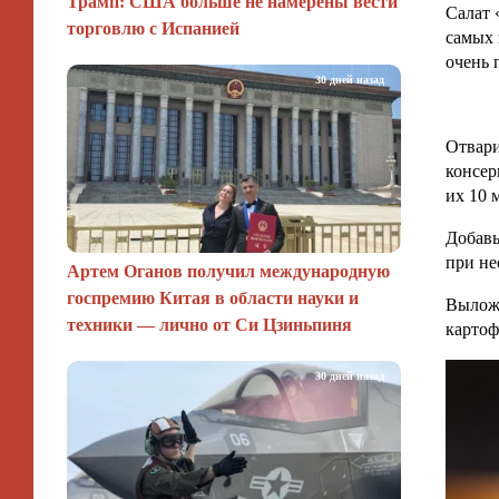
Трамп: США больше не намерены вести
Салат 
торговлю с Испанией
самых 
очень 
30 дней назад
Отвари
консер
их 10 
Добавь
при не
Артем Оганов получил международную
госпремию Китая в области науки и
Выложи
техники — лично от Си Цзиньпиня
картоф
30 дней назад