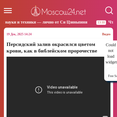
хники — лично от Си Цзиньпиня
Что произошло за 
13:10
19 Дек, 2025 14:24
Видео
Персидский залив окрасился цветом
Could
крови, как в библейском пророчестве
not
load
widget
Free S