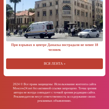
При взрывах в центре Дамаска пострадали не менее 18
человек
ВСЯ ЛЕНТА »
2024 © Все права защищены: Использование контента сайта
Moscow24.net без активной ссылки запрещено. Точка зрения
автора не всегда совпадает с точкой зрения редакции сайта.
Рекламодатели несут ответственность за содержание своих
рекламных объявлениях.