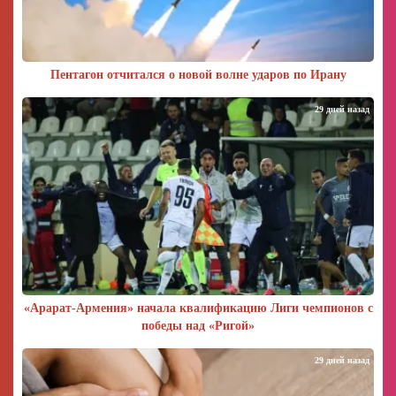
Пентагон отчитался о новой волне ударов по Ирану
29 дней назад
«Арарат‑Армения» начала квалификацию Лиги чемпионов с
победы над «Ригой»
29 дней назад