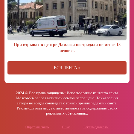
При взрывах в центре Дамаска пострадали не менее 18
человек
ВСЯ ЛЕНТА »
2024 © Все права защищены: Использование контента сайта
Moscow24.net без активной ссылки запрещено. Точка зрения
автора не всегда совпадает с точкой зрения редакции сайта.
Рекламодатели несут ответственность за содержание своих
рекламных объявлениях.
Обратная связь
О нас
Рекламодателям