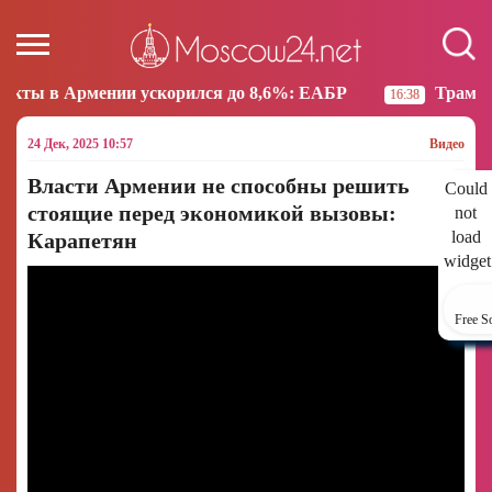
ускорился до 8,6%: ЕАБР
Трамп: США больше не н
16:38
24 Дек, 2025 10:57
Видео
Власти Армении не способны решить
Could
стоящие перед экономикой вызовы:
not
load
Карапетян
widget
Free S